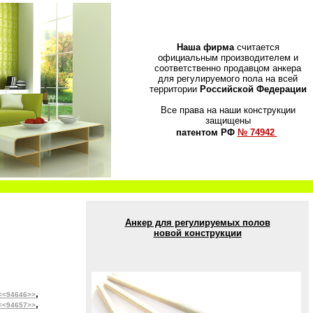
Наша фирма
считается
официальным производителем и
соответственно продавцом анкера
для регулируемого пола на всей
территории
Российской Федерации
Все права на наши конструкции
защищены
патентом РФ
№ 74942
Анкер для регулируемых полов
новой конструкции
,
<<94646>>
,
<<94657>>