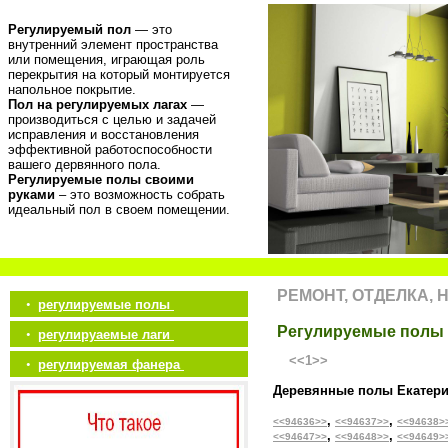
Регулируемый пол
— это
внутренний элемент пространства
или помещения, играющая роль
перекрытия на который монтируется
напольное покрытие.
Пол на регулируемых лагах
—
производиться с целью и задачей
исправления и восстановления
эффективной работоспособности
вашего дервянного пола.
Регулируемые полы своими
руками
– это возможность собрать
идеальный пол в своем помещении.
РЕМОНТ, ОТДЕЛКА,
•
регулируемые полы
Регулируемые полы
•
регулируаемые лаги
<<1>>
•
регулируемая фанера
Деревянные полы Екатери
,
,
<<94636>>
<<94637>>
<<94638>
,
,
<<94647>>
<<94648>>
<<94649>