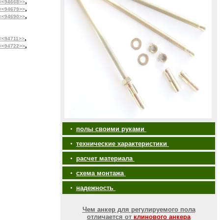
,
<<94668>>
,
<<94679>>
,
<<94690>>
,
<<94711>>
,
<<94722>>
•
полы своими руками
•
технические характеристики
•
расчет материала
•
схема монтажа
•
надежность
Чем анкер для регулируемого пола
отличается от
клинового анкера