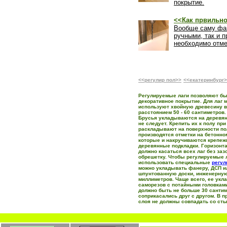
покрытие.
<<Как првильно
Вообще саму фан
ручными, так и 
необходимо отме
<<регулир пол>>
<<екатеринбург
Регулируемые лаги позволяют бы
декоративное покрытие. Для лаг 
используют хвойную древесину вт
расстоянием 50 - 60 сантиметров
Брусья укладываются на деревян
не следует. Крепить их к полу пр
раскладывают на поверхности пол
производятся отметки на бетонно
которые и накручиваются крепежн
деревянные подкладки. Горизонт
должно касаться всех лаг без за
обрешетку. Чтобы регулируемые 
использовать специальные
регул
можно укладывать фанеру, ДСП ил
шпунтованную доски, инженерную
миллиметров. Чаще всего, ее укл
саморезов с потайными головками
должно быть не больше 30 сантим
соприкасались друг с другом. В 
слоя не должны совпадать со ст