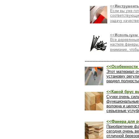
-----------------------------------
<<Особенности 
Этот материал о
установку регул
раздел полность
<<Какой брус в
Сучки очень силь
функциональные 
волокна и целос
серьезные углуб
<<Фанера для р
Приобретение фа
сегодня очень ве
отличной березо