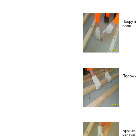
Накрут
пола.
Положи
Бруски
настил