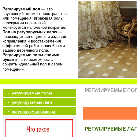
Регулируемый пол
— это
внутренний элемент пространства
или помещения, играющая роль
перекрытия на который
монтируется напольное покрытие.
Пол на регулируемых лагах
—
производиться с целью и задачей
исправления и восстановления
эффективной работоспособности
вашего дервянного пола.
Регулируемые полы своими
руками
– это возможность
собрать идеальный пол в своем
помещении.
РЕГУЛИРУЕМЫЕ ПО
•
регулируемые полы
•
регулируаемые лаги
•
регулируемая фанера
РЕГУЛИРУЕМЫЕ ЛАГ