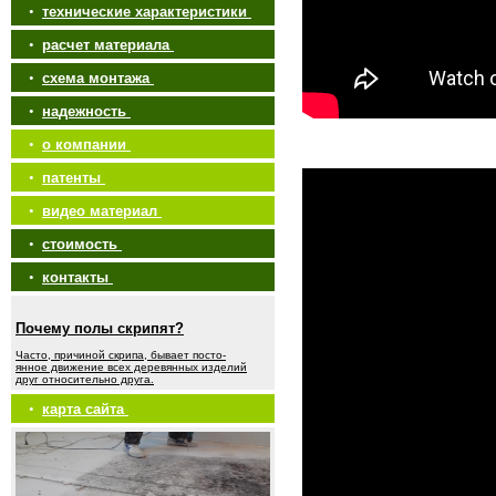
•
технические характеристики
•
расчет материала
•
схема монтажа
•
надежность
•
о компании
•
патенты
•
видео материал
•
стоимость
•
контакты
Почему полы скрипят?
Часто, причиной скрипа, бывает посто-
янное движение всех деревянных изделий
друг относительно друга.
•
карта сайта