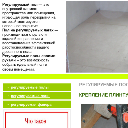
Регулируемый пол
— это
внутренний элемент
пространства или помещения,
играющая роль перекрытия на
который монтируется
напольное покрытие.
Пол на регулируемых лагах
—
производиться с целью и
задачей исправления и
восстановления эффективной
работоспособности вашего
дервянного пола.
Регулируемые полы своими
руками
– это возможность
собрать идеальный пол в
своем помещении.
РЕГУЛИРУЕМЫЕ ПО
•
регулируемые полы
КРЕПЛЕНИЕ ПЛИНТ
•
регулируаемые лаги
•
регулируемая фанера