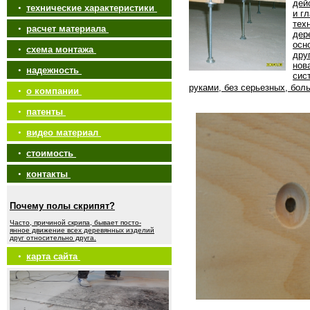
дей
•
технические характеристики
и г
тех
•
расчет материала
дер
осн
•
схема монтажа
дру
нов
•
надежность
сис
руками, без серьезных, бол
•
о компании
•
патенты
•
видео материал
•
стоимость
•
контакты
Почему полы скрипят?
Часто, причиной скрипа, бывает посто-
янное движение всех деревянных изделий
друг относительно друга.
•
карта сайта