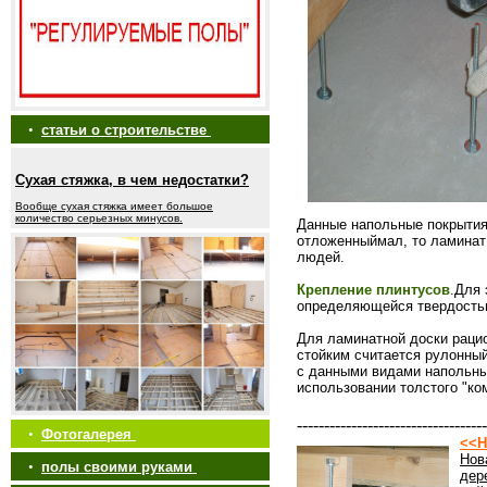
•
статьи о строительстве
Сухая стяжка, в чем недостатки?
Вообще сухая стяжка имеет большое
количество серьезных минусов.
Данные напольные покрытия
отложенныймал, то ламинат
людей.
Крепление плинтусов
.Для 
определяющейся твердостью
Для ламинатной доски рацио
стойким считается рулонный
с данными видами напольны
использовании толстого "к
-----------------------------------
•
Фотогалерея
<<Н
Нов
•
полы своими руками
дер