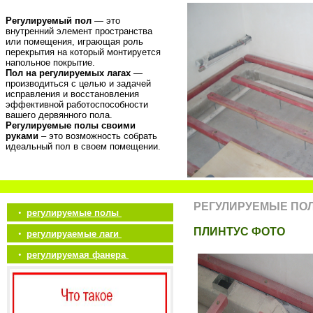
Регулируемый пол
— это
внутренний элемент пространства
или помещения, играющая роль
перекрытия на который монтируется
напольное покрытие.
Пол на регулируемых лагах
—
производиться с целью и задачей
исправления и восстановления
эффективной работоспособности
вашего дервянного пола.
Регулируемые полы своими
руками
– это возможность собрать
идеальный пол в своем помещении.
РЕГУЛИРУЕМЫЕ ПО
•
регулируемые полы
ПЛИНТУС ФОТО
•
регулируаемые лаги
•
регулируемая фанера