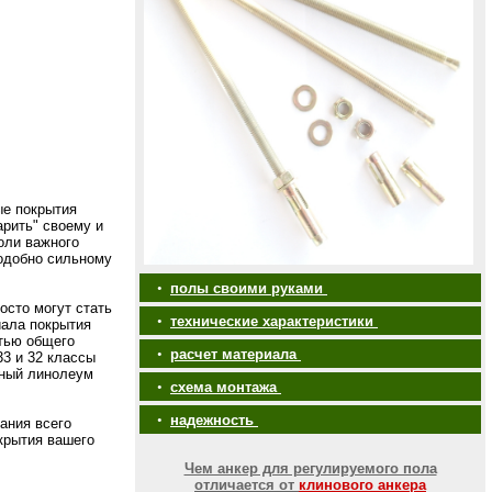
е покрытия
арить" своему и
оли важного
одобно сильному
•
полы своими руками
осто могут стать
•
технические характеристики
иала покрытия
тью общего
•
расчет материала
3 и 32 классы
тный линолеум
•
схема монтажа
•
надежность
ания всего
крытия вашего
Чем анкер для регулируемого пола
отличается от
клинового анкера