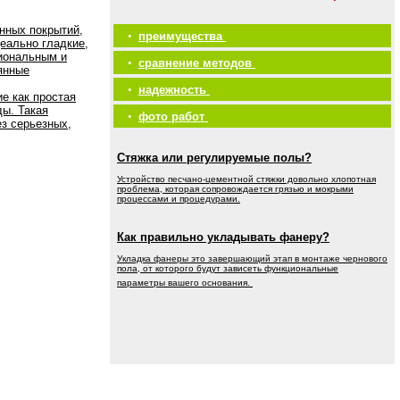
нных покрытий,
•
преимущества
еально гладкие,
иональным и
•
сравнение методов
янные
•
надежность
е как простая
ды. Такая
•
фото работ
ез серьезных,
Стяжка или регулируемые полы?
Устройство песчано-цементной стяжки довольно хлопотная
проблема, которая сопровождается грязью и мокрыми
процессами и процедурами.
Как правильно укладывать фанеру?
Укладка фанеры это завершающий этап в монтаже чернового
пола, от которого будут зависеть функциональные
параметры вашего основания.