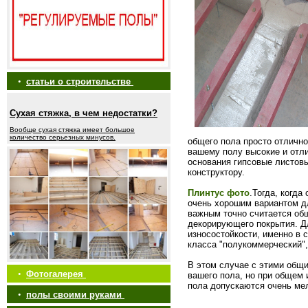
•
статьи о строительстве
Сухая стяжка, в чем недостатки?
Вообще сухая стяжка имеет большое
количество серьезных минусов.
общего пола просто отлично
вашему полу высокие и отли
основания гипсовые листов
конструктору.
Плинтус фото
.Тогда, когд
очень хорошим вариантом д
важным точно считается об
декорирующего покрытия. Д
износостойкости, именно в
класса "полукоммерческий",
В этом случае с этими общи
•
Фотогалерея
вашего пола, но при общем 
пола допускаются очень ме
•
полы своими руками