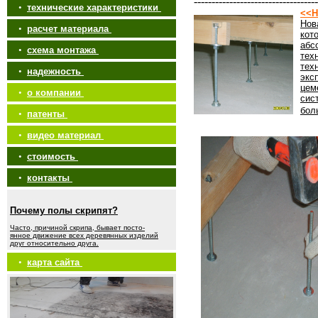
-----------------------------------
•
технические характеристики
<<Н
Нов
•
расчет материала
кот
абс
•
схема монтажа
тех
тех
•
надежность
экс
цем
•
о компании
сис
бол
•
патенты
•
видео материал
•
стоимость
•
контакты
Почему полы скрипят?
Часто, причиной скрипа, бывает посто-
янное движение всех деревянных изделий
друг относительно друга.
•
карта сайта