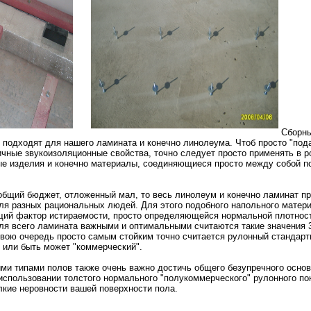
Сборны
 подходят для нашего ламината и конечно линолеума. Чтоб просто "под
чные звукоизоляционные свойства, точно следует просто применять в р
ые изделия и конечно материалы, соединяющиеся просто между собой п
а общий бюджет, отложенный мал, то весь линолеум и конечно ламинат пр
ля разных рациональных людей. Для этого подобного напольного матер
щий фактор истираемости, просто определяющейся нормальной плотнос
ля всего ламината важными и оптимальными считаются такие значения 3
 свою очередь просто самым стойким точно считается рулонный стандар
 или быть может "коммерческий".
ми типами полов также очень важно достичь общего безупречного основ
использовании толстого нормального "полукоммерческого" рулонного по
лкие неровности вашей поверхности пола.