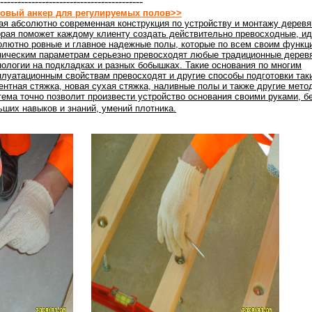
-----------------------------------------
овый анкер для регулируемых полов>>
ая абсолютно современная конструкция по устройству и монтажу деревя
орая поможет каждому клиенту создать действительно превосходные, ид
олютно ровные и главное надежные полы, которые по всем своим функц
ническим параметрам серьезно превосходят любые традиционные дерев
нологии на подкладках и разных бобышках. Такие основания по многим
плуатационным свойствам превосходят и другие способы подготовки таки
ентная стяжка, новая сухая стяжка, наливные полы и также другие мето
тема точно позволит произвести устройство основания своими руками, б
ьших навыков и знаний, умений плотника.