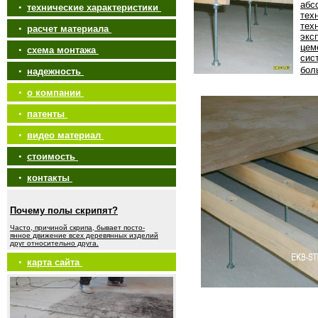
абс
•
технические характеристики
тех
тех
•
расчет материала
экс
цем
•
схема монтажа
сис
бол
•
надежность
•
о компании
•
патенты
•
видео материал
•
стоимость
•
контакты
Почему полы скрипят?
Часто, причиной скрипа, бывает посто-
янное движение всех деревянных изделий
друг относительно друга.
•
карта сайта