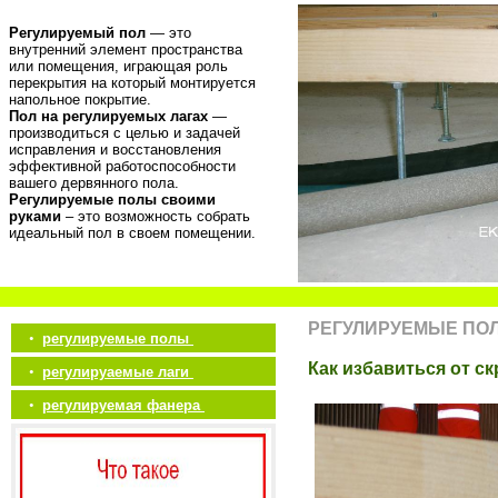
Регулируемый пол
— это
внутренний элемент пространства
или помещения, играющая роль
перекрытия на который монтируется
напольное покрытие.
Пол на регулируемых лагах
—
производиться с целью и задачей
исправления и восстановления
эффективной работоспособности
вашего дервянного пола.
Регулируемые полы своими
руками
– это возможность собрать
идеальный пол в своем помещении.
РЕГУЛИРУЕМЫЕ ПО
•
регулируемые полы
Как избавиться от с
•
регулируаемые лаги
•
регулируемая фанера