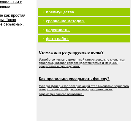
иональным и
янные
•
преимущества
е как простая
ды. Такая
•
сравнение методов
ез серьезных,
•
надежность
•
фото работ
Стяжка или регулируемые полы?
Устройство песчано-цементной стяжки довольно хлопотная
проблема, которая сопровождается грязью и мокрыми
процессами и процедурами.
Как правильно укладывать фанеру?
Укладка фанеры это завершающий этап в монтаже чернового
пола, от которого будут зависеть функциональные
параметры вашего основания.