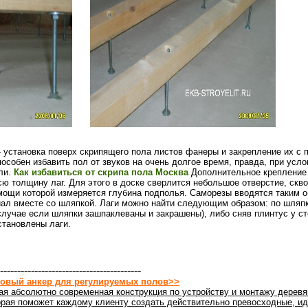
- установка поверх скрипящего пола листов фанеры и закрепление их с
особен избавить пол от звуков на очень долгое время, правда, при усло
или.
Как избавиться от скрипа пола Москва
Дополнительное крепление
сю толщину лаг. Для этого в доске сверлится небольшое отверстие, скво
мощи которой измеряется глубина подполья. Саморезы вводятся таким о
иал вместе со шляпкой. Лаги можно найти следующим образом: по шляпк
случае если шляпки зашпаклеваны и закрашены), либо сняв плинтус у ст
становлены лаги.
-----------------------------------------
овый анкер для регулируемых полов>>
ая абсолютно современная конструкция по устройству и монтажу деревя
орая поможет каждому клиенту создать действительно превосходные, ид