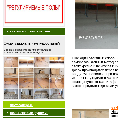
•
статьи о строительстве
Сухая стяжка, в чем недостатки?
Вообще сухая стяжка имеет большое
количество серьезных минусов.
Еще один отличный способ 
саморезов. Данный метод сп
стоят крепко и не имеют гн
досок производится через в
вводится проволока, при по
их шляпки уходили в матер
помощи кусочка магнита (в 
зазор определив где были у
-----------------------------------
•
Фотогалерея
<<Н
Нов
•
полы своими руками
кот