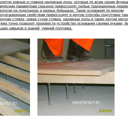
олютно ровные и главное надежные полы, которые по всем своим функц
ническим параметрам серьезно превосходят любые традиционные дерев
нологии на подкладках и разных бобышках. Такие основания по многим
плуатационным свойствам превосходят и другие способы подготовки таки
ентная стяжка, новая сухая стяжка, наливные полы и также другие мето
тема точно позволит произвести устройство основания своими руками, б
ьших навыков и знаний, умений плотника.