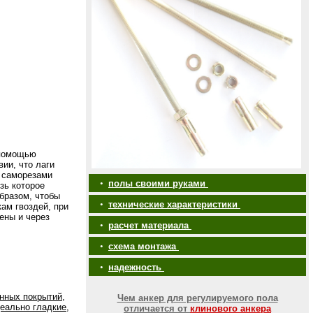
 помощью
вии, что лаги
 саморезами
•
полы своими руками
зь которое
бразом, чтобы
•
технические характеристики
ам гвоздей, при
ены и через
•
расчет материала
•
схема монтажа
•
надежность
нных покрытий,
Чем анкер для регулируемого пола
еально гладкие,
отличается от
клинового анкера