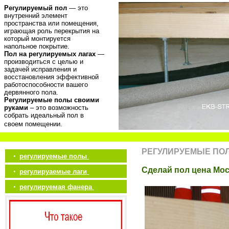
Регулируемый пол
— это
внутренний элемент
пространства или помещения,
играющая роль перекрытия на
который монтируется
напольное покрытие.
Пол на регулируемых лагах
—
производиться с целью и
задачей исправления и
восстановления эффективной
работоспособности вашего
дервянного пола.
Регулируемые полы своими
руками
– это возможность
собрать идеальный пол в
своем помещении.
РЕГУЛИРУЕМЫЕ ПО
•
регулируемые полы
Сделай пол цена Мо
•
регулируаемые лаги
•
регулируемая фанера