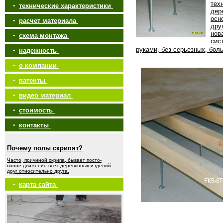
тех
•
технические характеристики
дер
осн
•
расчет материала
дру
нов
•
схема монтажа
сис
руками, без серьезных, бол
•
надежность
•
о компании
•
патенты
•
видео материал
•
стоимость
•
контакты
Почему полы скрипят?
Часто, причиной скрипа, бывает посто-
янное движение всех деревянных изделий
друг относительно друга.
•
карта сайта