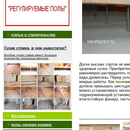
•
статьи о строительстве
Сухая стяжка, в чем недостатки?
Вообще сухая стяжка имеет большое
количество серьезных минусов.
Доски высших сортов не име
здоровые сучки. Приобретен
равномерно распределять по
вида древесины. Перед укл
мокрые работы.
Как положи
должна превышать шестьдес
можно устанавливать нескол
подразумевающей установку 
влагостойкую фанеру, лист
•
Фотогалерея
-----------------------------------
<<Н
•
полы своими руками
Нов