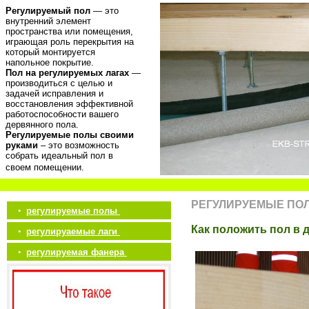
Регулируемый пол
— это
внутренний элемент
пространства или помещения,
играющая роль перекрытия на
который монтируется
напольное покрытие.
Пол на регулируемых лагах
—
производиться с целью и
задачей исправления и
восстановления эффективной
работоспособности вашего
дервянного пола.
Регулируемые полы своими
руками
– это возможность
собрать идеальный пол в
своем помещении.
РЕГУЛИРУЕМЫЕ ПО
•
регулируемые полы
Как положить пол в 
•
регулируаемые лаги
•
регулируемая фанера