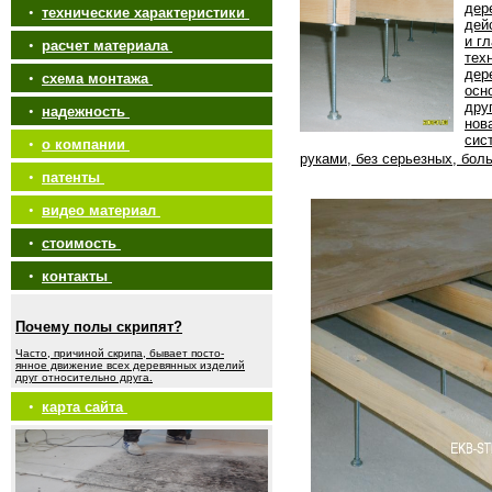
дер
•
технические характеристики
дей
и г
•
расчет материала
тех
дер
•
схема монтажа
осн
дру
•
надежность
нов
сис
•
о компании
руками, без серьезных, бол
•
патенты
•
видео материал
•
стоимость
•
контакты
Почему полы скрипят?
Часто, причиной скрипа, бывает посто-
янное движение всех деревянных изделий
друг относительно друга.
•
карта сайта