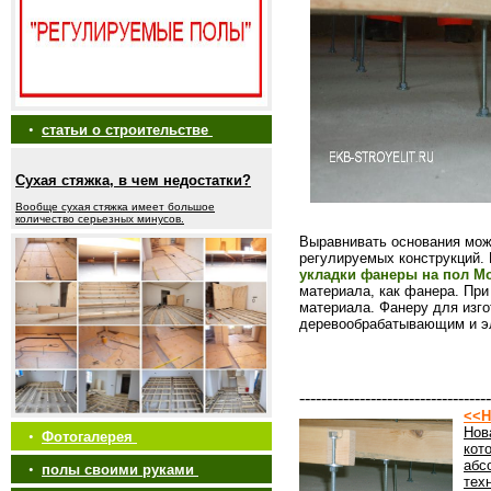
•
статьи о строительстве
Сухая стяжка, в чем недостатки?
Вообще сухая стяжка имеет большое
количество серьезных минусов.
Выравнивать основания мож
регулируемых конструкций.
укладки фанеры на пол М
материала, как фанера. Пр
материала. Фанеру для изг
деревообрабатывающим и э
-----------------------------------
<<Н
Нов
•
Фотогалерея
кот
абс
•
полы своими руками
тех