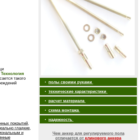
щи
.
Технология
сается такого
•
полы своими руками
реждений
•
технические характеристики
•
расчет материала
•
схема монтажа
•
надежность
нных покрытий,
еально гладкие,
иональным и
Чем анкер для регулируемого пола
янные
отличается от
клинового анкера