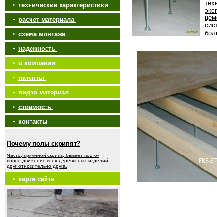
тех
•
технические характеристики
экс
цем
•
расчет материала
сис
бол
•
схема монтажа
•
надежность
•
о компании
•
патенты
•
видео материал
•
стоимость
•
контакты
Почему полы скрипят?
Часто, причиной скрипа, бывает посто-
янное движение всех деревянных изделий
друг относительно друга.
•
карта сайта