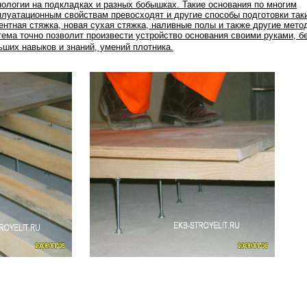
нологии на подкладках и разных бобышках. Такие основания по многим
плуатационным свойствам превосходят и другие способы подготовки таки
ентная стяжка, новая сухая стяжка, наливные полы и также другие мето
тема точно позволит произвести устройство основания своими руками, б
ьших навыков и знаний, умений плотника.