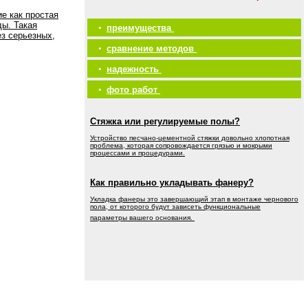
е как простая
ды. Такая
•
преимущества
ез серьезных,
•
сравнение методов
•
надежность
•
фото работ
Стяжка или регулируемые полы?
Устройство песчано-цементной стяжки довольно хлопотная
проблема, которая сопровождается грязью и мокрыми
процессами и процедурами.
Как правильно укладывать фанеру?
Укладка фанеры это завершающий этап в монтаже чернового
пола, от которого будут зависеть функциональные
параметры вашего основания.