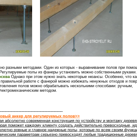
но разными методами. Один из которых - выравнивание полов при помо
 Регулируемые полы из фанеры установить можно собственными руками
осква
Однако при этом нужно знать некоторые нюансы. Особенно, что ка
и правильной работе с фанерой можно избежать ненужных отходов и пов
отовления полов можно обрабатывать несколькими способами: ручным,
лектромеханическим методом.
-----------------------------------------
овый анкер для регулируемых полов>>
ая абсолютно современная конструкция по устройству и монтажу деревя
орая поможет каждому клиенту создать действительно превосходные, ид
олютно ровные и главное надежные полы, которые по всем своим функц
ническим параметрам серьезно превосходят любые традиционные дерев