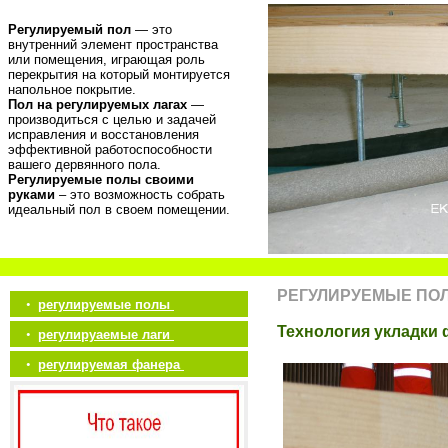
Регулируемый пол
— это
внутренний элемент пространства
или помещения, играющая роль
перекрытия на который монтируется
напольное покрытие.
Пол на регулируемых лагах
—
производиться с целью и задачей
исправления и восстановления
эффективной работоспособности
вашего дервянного пола.
Регулируемые полы своими
руками
– это возможность собрать
идеальный пол в своем помещении.
РЕГУЛИРУЕМЫЕ ПО
•
регулируемые полы
Технология укладки 
•
регулируаемые лаги
•
регулируемая фанера