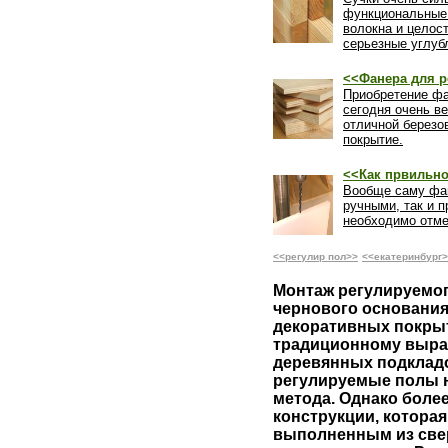
функциональные 
волокна и целос
серьезные углуб
<<Фанера для р
Приобретение фа
сегодня очень ве
отличной березо
покрытие.
<<Как првильно
Вообще саму фан
ручными, так и 
необходимо отме
<<регулир пол>>
<<екатеринбург
Монтаж регулируемог
чернового основания
декоративных покрыт
традиционному выра
деревянных подкладо
регулируемые полы н
метода. Однако боле
конструкции, которая
выполненным из свер