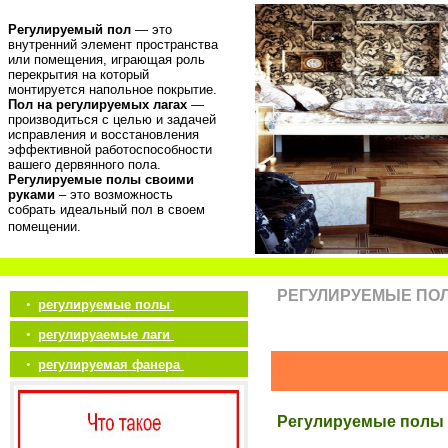
Регулируемый пол
— это
внутренний элемент пространства
или помещения, играющая роль
перекрытия на который
монтируется напольное покрытие.
Пол на регулируемых лагах
—
производиться с целью и задачей
исправления и восстановления
эффективной работоспособности
вашего дервянного пола.
Регулируемые полы своими
руками
– это возможность
собрать идеальный пол в своем
помещении.
РЕГУЛИРУЕМЫЕ ПО
•
регулируемые полы
•
регулируаемые лаги
•
регулируемая фанера
Регулируемые полы 