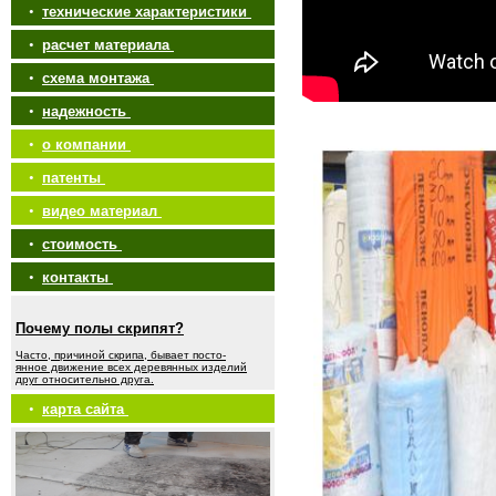
•
технические характеристики
•
расчет материала
•
схема монтажа
•
надежность
•
о компании
•
патенты
•
видео материал
•
стоимость
•
контакты
Почему полы скрипят?
Часто, причиной скрипа, бывает посто-
янное движение всех деревянных изделий
друг относительно друга.
•
карта сайта