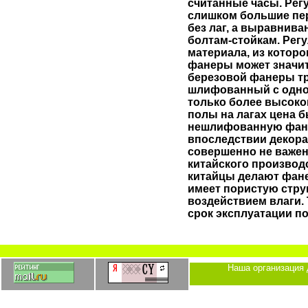
считанные часы. Рег
слишком большие пер
без лаг, а выравнив
болтам-стойкам. Рег
материала, из которо
фанеры может значите
березовой фанеры тр
шлифованный с одной
только более высоко
полы на лагах цена 
нешлифованную фанер
впоследствии декор
совершенно не важен
китайского производс
китайцы делают фанер
имеет пористую струк
воздействием влаги.
срок эксплуатации по
Наша организация 