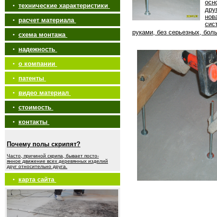
осн
•
технические характеристики
дру
нов
•
расчет материала
сис
руками, без серьезных, бол
•
схема монтажа
•
надежность
•
о компании
•
патенты
•
видео материал
•
стоимость
•
контакты
Почему полы скрипят?
Часто, причиной скрипа, бывает посто-
янное движение всех деревянных изделий
друг относительно друга.
•
карта сайта