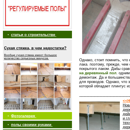
•
статьи о строительстве
Сухая стяжка, в чем недостатки?
Вообще сухая стяжка имеет большое
количество серьезных минусов.
Однако, стоит помнить, что
лака. поэтому, прежде, чем 
покрытого лаком. Дабы срав
на деревянный пол
. одним
демонтаж. Да и большинств
для проводов. Однако, что 
которой обладает плинтус и
-----------------------------------
<<Н
Нов
дер
дей
•
Фотогалерея
и г
тех
•
полы своими руками
дер