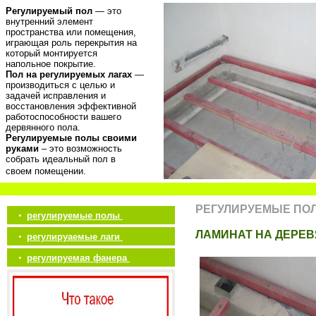
Регулируемый пол
— это
внутренний элемент
пространства или помещения,
играющая роль перекрытия на
который монтируется
напольное покрытие.
Пол на регулируемых лагах
—
производиться с целью и
задачей исправления и
восстановления эффективной
работоспособности вашего
дервянного пола.
Регулируемые полы своими
руками
– это возможность
собрать идеальный пол в
своем помещении.
РЕГУЛИРУЕМЫЕ ПО
•
регулируемые полы
ЛАМИНАТ НА ДЕРЕ
•
регулируаемые лаги
•
регулируемая фанера