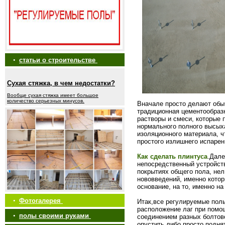
•
статьи о строительстве
Сухая стяжка, в чем недостатки?
Вообще сухая стяжка имеет большое
количество серьезных минусов.
Вначале просто делают обы
традиционная цементообраз
растворы и смеси, которые
нормального полного высыха
изоляционного материала, 
простого излишнего испарен
Как сделать плинтуса
.Дале
непосредственный устройст
покрытиях общего пола, нел
нововведений, именно кото
основание, на то, именно н
•
Фотогалерея
Итак,все регулируемые пол
расположение лаг при помо
•
полы своими руками
соединением разных болтово
опустить либо просто подня