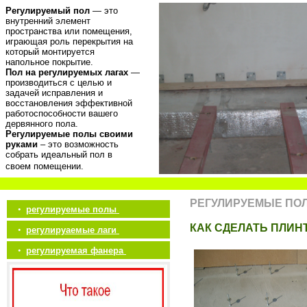
Регулируемый пол
— это
внутренний элемент
пространства или помещения,
играющая роль перекрытия на
который монтируется
напольное покрытие.
Пол на регулируемых лагах
—
производиться с целью и
задачей исправления и
восстановления эффективной
работоспособности вашего
дервянного пола.
Регулируемые полы своими
руками
– это возможность
собрать идеальный пол в
своем помещении.
РЕГУЛИРУЕМЫЕ ПО
•
регулируемые полы
КАК СДЕЛАТЬ ПЛИН
•
регулируаемые лаги
•
регулируемая фанера