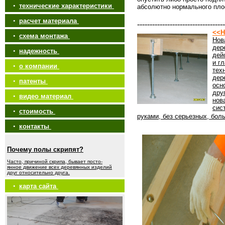
•
технические характеристики
абсолютно нормального пло
•
расчет материала
-----------------------------------
<<Н
•
схема монтажа
Нов
дер
•
надежность
дей
и г
•
о компании
тех
дер
•
патенты
осн
дру
•
видео материал
нов
сис
•
стоимость
руками, без серьезных, бол
•
контакты
Почему полы скрипят?
Часто, причиной скрипа, бывает посто-
янное движение всех деревянных изделий
друг относительно друга.
•
карта сайта