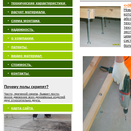
-----------------------------------
•
технические характеристики
<<Н
Нов
•
расчет материала
кот
абс
•
схема монтажа
тех
тех
•
надежность
экс
цем
•
о компании
сис
бол
•
патенты
•
видео материал
•
стоимость
•
контакты
Почему полы скрипят?
Часто, причиной скрипа, бывает посто-
янное движение всех деревянных изделий
друг относительно друга.
•
карта сайта