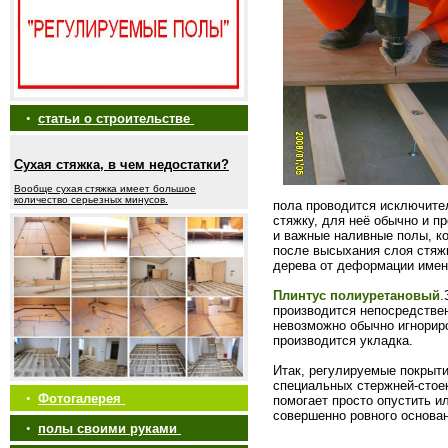
•
статьи о строительстве
Сухая стяжка, в чем недостатки?
Вообще сухая стяжка имеет большое
количество серьезных минусов.
пола проводится исключите
стяжку, для неё обычно и п
и важные наливные полы, к
после высыхания слоя стяж
дерева от деформации именн
Плинтус полиуретановый
.
производится непосредстве
невозможно обычно игнориро
производится укладка.
Итак, регулируемые покрыт
специальных стержней-стое
•
Фотогалерея
помогает просто опустить и
совершенно ровного основан
•
полы своими руками