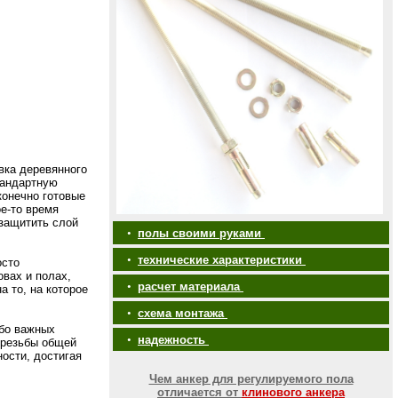
вка деревянного
тандартную
конечно готовые
е-то время
защитить слой
•
полы своими руками
•
технические характеристики
осто
вах и полах,
•
расчет материала
 то, на которое
•
схема монтажа
обо важных
•
надежность
 резьбы общей
ости, достигая
Чем анкер для регулируемого пола
отличается от
клинового анкера