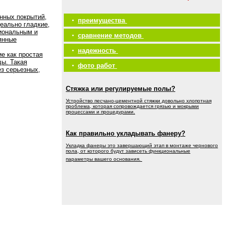
нных покрытий,
•
преимущества
еально гладкие,
иональным и
•
сравнение методов
янные
•
надежность
е как простая
ды. Такая
•
фото работ
ез серьезных,
Стяжка или регулируемые полы?
Устройство песчано-цементной стяжки довольно хлопотная
проблема, которая сопровождается грязью и мокрыми
процессами и процедурами.
Как правильно укладывать фанеру?
Укладка фанеры это завершающий этап в монтаже чернового
пола, от которого будут зависеть функциональные
параметры вашего основания.