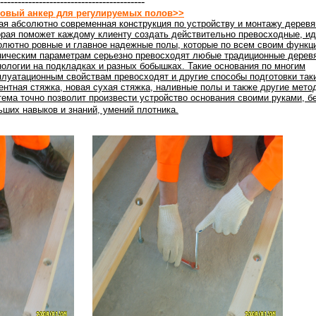
-----------------------------------------
овый анкер для регулируемых полов>>
ая абсолютно современная конструкция по устройству и монтажу деревя
орая поможет каждому клиенту создать действительно превосходные, ид
олютно ровные и главное надежные полы, которые по всем своим функц
ническим параметрам серьезно превосходят любые традиционные дерев
нологии на подкладках и разных бобышках. Такие основания по многим
плуатационным свойствам превосходят и другие способы подготовки таки
ентная стяжка, новая сухая стяжка, наливные полы и также другие мето
тема точно позволит произвести устройство основания своими руками, б
ьших навыков и знаний, умений плотника.