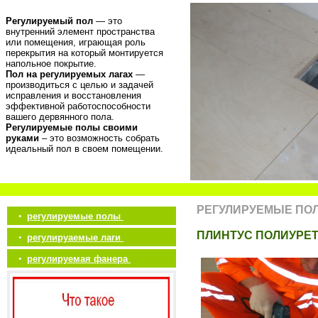
Регулируемый пол
— это
внутренний элемент пространства
или помещения, играющая роль
перекрытия на который монтируется
напольное покрытие.
Пол на регулируемых лагах
—
производиться с целью и задачей
исправления и восстановления
эффективной работоспособности
вашего дервянного пола.
Регулируемые полы своими
руками
– это возможность собрать
идеальный пол в своем помещении.
РЕГУЛИРУЕМЫЕ ПО
•
регулируемые полы
ПЛИНТУС ПОЛИУРЕ
•
регулируаемые лаги
•
регулируемая фанера