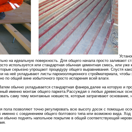
Устано
льно на идеальную поверхность. Для общего начала просто заливают с
росто используется или стандартная обычная цементная смесь, или уже 
оторые серьезно упрощают процедуру общего выравнивания. Спустя како
ки на неё укладывают листы пароизоляционного стройматериала, чтобы 
о по общей вине избыточного просто испарения всей влаги.
Затем обычно укладывается стандартная фанера,далее на которую и пр
нный именно монтаж общего паркета.Рассуждая о любых древесных осно
вать саму тему монтажных новшеств, которые затрагивают основание, на
ия пола позволяют точно регулировать всю высоту досок с помощью ос
к именно с соединением общего болтового типа или возможно вида. Ход
ли обычно поднять напольное покрытие в общей соответствующей неровн
ия.