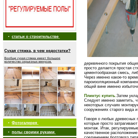
•
статьи о строительстве
Сухая стяжка, в чем недостатки?
Вообще сухая стяжка имеет большое
количество серьезных минусов.
деревянного покрытия обще
просто делается простая ст
цементообразная смесь, ли
Через именно какое-то врем
пароизоляционный компанен
общей вине именно избыточн
Плинтус купить
.Затем укла
Следует именно заметить, ч
некоторых случаях монтиру
сооружениях старого вида и
Говоря о любых древесных 
•
Фотогалерея
которые просто затрагивают
монтаж. Итак, регулируемые
•
полы своими руками
качественное расположение
соединением болтового типа