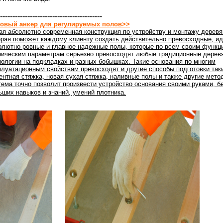
-----------------------------------------
овый анкер для регулируемых полов>>
ая абсолютно современная конструкция по устройству и монтажу деревя
орая поможет каждому клиенту создать действительно превосходные, ид
олютно ровные и главное надежные полы, которые по всем своим функц
ническим параметрам серьезно превосходят любые традиционные дерев
нологии на подкладках и разных бобышках. Такие основания по многим
плуатационным свойствам превосходят и другие способы подготовки таки
ентная стяжка, новая сухая стяжка, наливные полы и также другие мето
тема точно позволит произвести устройство основания своими руками, б
ьших навыков и знаний, умений плотника.