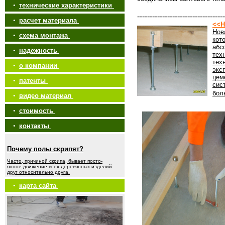
•
технические характеристики
-----------------------------------
•
расчет материала
<<Н
Нов
•
схема монтажа
кот
абс
•
надежность
тех
тех
•
о компании
экс
цем
•
патенты
сис
бол
•
видео материал
•
стоимость
•
контакты
Почему полы скрипят?
Часто, причиной скрипа, бывает посто-
янное движение всех деревянных изделий
друг относительно друга.
•
карта сайта