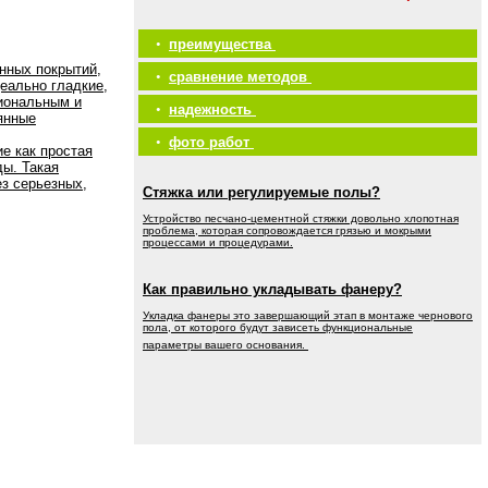
•
преимущества
нных покрытий,
•
сравнение методов
еально гладкие,
иональным и
•
надежность
янные
•
фото работ
е как простая
ды. Такая
ез серьезных,
Стяжка или регулируемые полы?
Устройство песчано-цементной стяжки довольно хлопотная
проблема, которая сопровождается грязью и мокрыми
процессами и процедурами.
Как правильно укладывать фанеру?
Укладка фанеры это завершающий этап в монтаже чернового
пола, от которого будут зависеть функциональные
параметры вашего основания.