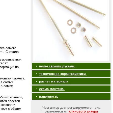
вка самого
ть. Сначала
о
выравнивания.
телят
•
полы своими руками
формаций по
•
технические характеристики
монтаж паркета.
•
расчет материала
 в самых
 в самих
•
схема монтажа
•
надежность
общих новинок,
дится простой
ысотное и
Чем анкер для регулируемого пола
стоек с общим
отличается от
клинового анкера