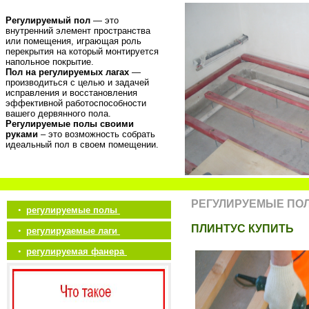
Регулируемый пол
— это
внутренний элемент пространства
или помещения, играющая роль
перекрытия на который монтируется
напольное покрытие.
Пол на регулируемых лагах
—
производиться с целью и задачей
исправления и восстановления
эффективной работоспособности
вашего дервянного пола.
Регулируемые полы своими
руками
– это возможность собрать
идеальный пол в своем помещении.
РЕГУЛИРУЕМЫЕ ПО
•
регулируемые полы
ПЛИНТУС КУПИТЬ
•
регулируаемые лаги
•
регулируемая фанера