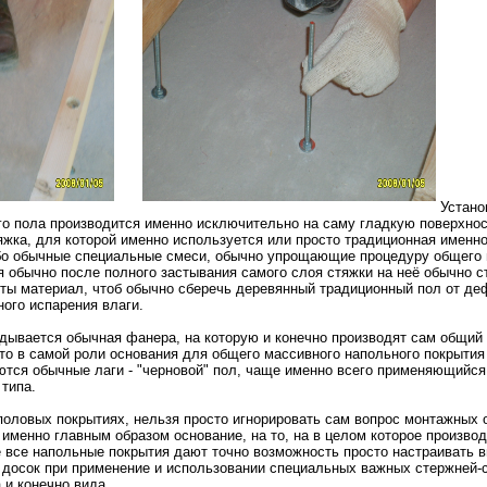
Устано
го пола производится именно исключительно на саму гладкую поверхнос
яжка, для которой именно используется или просто традиционная именн
бо обычные специальные смеси, обычно упрощающие процедуру общего 
я обычно после полного застывания самого слоя стяжки на неё обычно с
ты материал, чтоб обычно сберечь деревянный традиционный пол от де
ого испарения влаги.
дывается обычная фанера, на которую и конечно производят сам общий 
то в самой роли основания для общего массивного напольного покрытия
ются обычные лаги - "черновой" пол, чаще именно всего применяющийся
 типа.
половых покрытиях, нельзя просто игнорировать сам вопрос монтажных 
 именно главным образом основание, на то, на в целом которое произво
 все напольные покрытия дают точно возможность просто настраивать в
 досок при применение и использовании специальных важных стержней-
 и конечно вида.