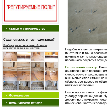
•
статьи о строительстве
Сухая стяжка, в чем недостатки?
Вообще сухая стяжка имеет большое
количество серьезных минусов.
Подобные в целом покрытия
их отлично и точно осознают
приятные тактильные ощуще
напольного покрытия осуще
Потолочный плинтус
.Внач
обыкновенная и простая це
смеси, точно упрощающие в
высыхания слоя стяжки на 
сберечь все дерево от общ
влажных испарений.
Потом просто стелится фане
•
Фотогалерея
укладку паркетной доски. Н
деревянного покрытия пола 
•
полы своими руками
или основа, часто использу