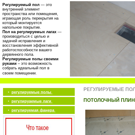
Регулируемый пол
— это
внутренний элемент
пространства или помещения,
играющая роль перекрытия на
который монтируется
напольное покрытие.
Пол на регулируемых лагах
—
производиться с целью и
задачей исправления и
восстановления эффективной
работоспособности вашего
дервянного пола.
Регулируемые полы своими
руками
– это возможность
собрать идеальный пол в
своем помещении.
РЕГУЛИРУЕМЫЕ ПО
•
регулируемые полы
ПОТОЛОЧНЫЙ ПЛИН
•
регулируаемые лаги
•
регулируемая фанера