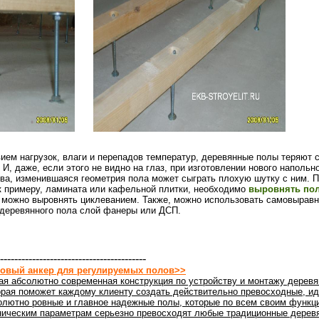
ием нагрузок, влаги и перепадов температур, деревянные полы теряют 
И, даже, если этого не видно на глаз, при изготовлении нового напольн
ева, изменившаяся геометрия пола может сыграть плохую шутку с ним. П
к примеру, ламината или кафельной плитки, необходимо
выровнять пол
 можно выровнять циклеванием. Также, можно использовать самовыра
 деревянного пола слой фанеры или ДСП.
-----------------------------------------
овый анкер для регулируемых полов>>
ая абсолютно современная конструкция по устройству и монтажу деревя
орая поможет каждому клиенту создать действительно превосходные, ид
олютно ровные и главное надежные полы, которые по всем своим функц
ническим параметрам серьезно превосходят любые традиционные дерев