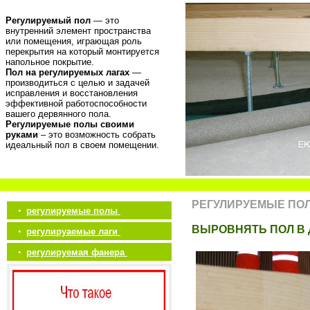
Регулируемый пол
— это
внутренний элемент пространства
или помещения, играющая роль
перекрытия на который монтируется
напольное покрытие.
Пол на регулируемых лагах
—
производиться с целью и задачей
исправления и восстановления
эффективной работоспособности
вашего дервянного пола.
Регулируемые полы своими
руками
– это возможность собрать
идеальный пол в своем помещении.
РЕГУЛИРУЕМЫЕ ПО
•
регулируемые полы
ВЫРОВНЯТЬ ПОЛ В
•
регулируаемые лаги
•
регулируемая фанера