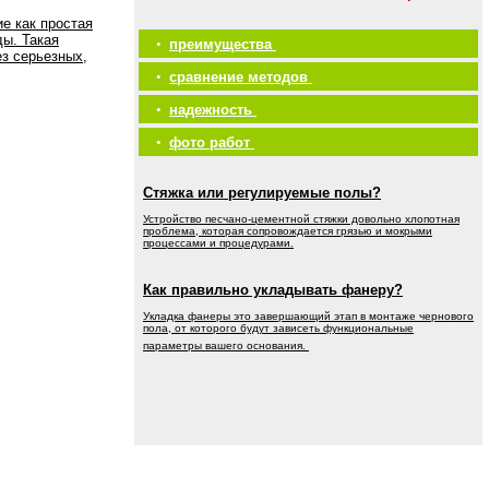
е как простая
ды. Такая
•
преимущества
ез серьезных,
•
сравнение методов
•
надежность
•
фото работ
Стяжка или регулируемые полы?
Устройство песчано-цементной стяжки довольно хлопотная
проблема, которая сопровождается грязью и мокрыми
процессами и процедурами.
Как правильно укладывать фанеру?
Укладка фанеры это завершающий этап в монтаже чернового
пола, от которого будут зависеть функциональные
параметры вашего основания.