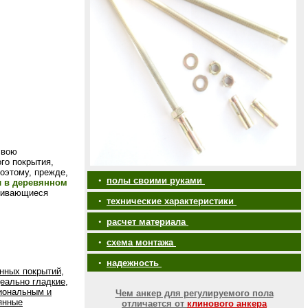
свою
ого покрытия,
оэтому, прежде,
•
полы своими руками
 в деревянном
внивающиеся
•
технические характеристики
•
расчет материала
•
схема монтажа
•
надежность
нных покрытий,
еально гладкие,
иональным и
Чем анкер для регулируемого пола
янные
отличается от
клинового анкера