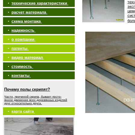
тех
•
технические характеристики
экс
цем
•
расчет материала
сис
бол
•
схема монтажа
•
надежность
•
о компании
•
патенты
•
видео материал
•
стоимость
•
контакты
Почему полы скрипят?
Часто, причиной скрипа, бывает посто-
янное движение всех деревянных изделий
друг относительно друга.
•
карта сайта