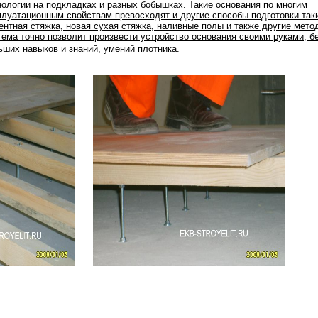
нологии на подкладках и разных бобышках. Такие основания по многим
плуатационным свойствам превосходят и другие способы подготовки таки
ентная стяжка, новая сухая стяжка, наливные полы и также другие мето
тема точно позволит произвести устройство основания своими руками, б
ьших навыков и знаний, умений плотника.