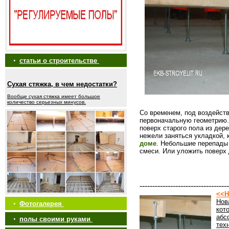
•
статьи о строительстве
Сухая стяжка, в чем недостатки?
Вообще сухая стяжка имеет большое
количество серьезных минусов.
Со временем, под воздейств
первоначальную геометрию. 
поверх старого пола из дер
нежели заняться укладкой, 
доме
. Небольшие перепады
смеси. Или уложить поверх
-----------------------------------
<<Н
Нов
•
Фотогалерея
кот
абс
•
полы своими руками
тех