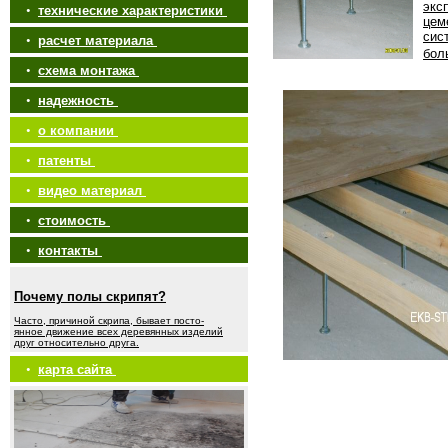
экс
•
технические характеристики
цем
сис
•
расчет материала
бол
•
схема монтажа
•
надежность
•
о компании
•
патенты
•
видео материал
•
стоимость
•
контакты
Почему полы скрипят?
Часто, причиной скрипа, бывает посто-
янное движение всех деревянных изделий
друг относительно друга.
•
карта сайта