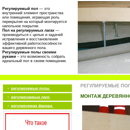
Регулируемый пол
— это
внутренний элемент пространства
или помещения, играющая роль
перекрытия на который монтируется
напольное покрытие.
Пол на регулируемых лагах
—
производиться с целью и задачей
исправления и восстановления
эффективной работоспособности
вашего дервянного пола.
Регулируемые полы своими
руками
– это возможность собрать
идеальный пол в своем помещении.
РЕГУЛИРУЕМЫЕ ПО
•
регулируемые полы
МОНТАЖ ДЕРЕВЯНН
•
регулируаемые лаги
•
регулируемая фанера