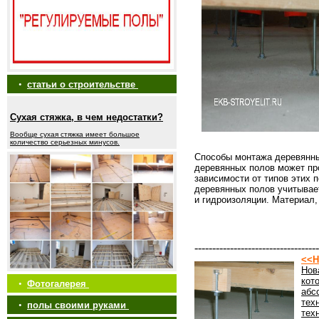
•
статьи о строительстве
Сухая стяжка, в чем недостатки?
Вообще сухая стяжка имеет большое
количество серьезных минусов.
Способы монтажа деревянны
деревянных полов может про
зависимости от типов этих 
деревянных полов учитывае
и гидроизоляции. Материал,
-----------------------------------
<<Н
Нов
кот
•
Фотогалерея
абс
тех
•
полы своими руками
тех