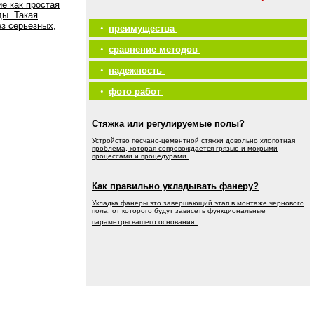
е как простая
ды. Такая
ез серьезных,
•
преимущества
•
сравнение методов
•
надежность
•
фото работ
Стяжка или регулируемые полы?
Устройство песчано-цементной стяжки довольно хлопотная
проблема, которая сопровождается грязью и мокрыми
процессами и процедурами.
Как правильно укладывать фанеру?
Укладка фанеры это завершающий этап в монтаже чернового
пола, от которого будут зависеть функциональные
параметры вашего основания.