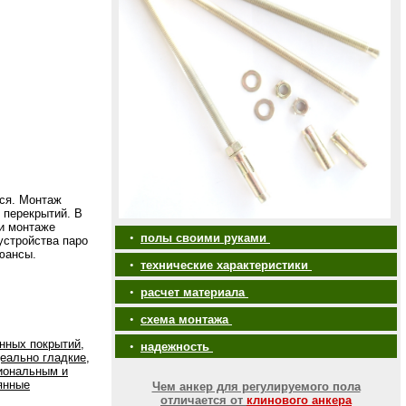
ься. Монтаж
 перекрытий. В
ри монтаже
•
полы своими руками
устройства паро
нюансы.
•
технические характеристики
•
расчет материала
•
схема монтажа
нных покрытий,
•
надежность
еально гладкие,
иональным и
янные
Чем анкер для регулируемого пола
отличается от
клинового анкера