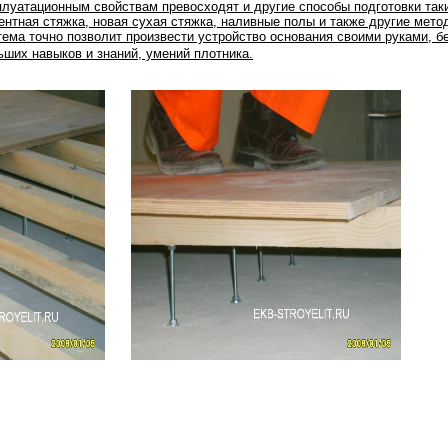
плуатационным свойствам превосходят и другие способы подготовки таки
ентная стяжка, новая сухая стяжка, наливные полы и также другие мето
тема точно позволит произвести устройство основания своими руками, б
ьших навыков и знаний, умений плотника.