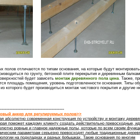
х полов отличаются по типам основания, на которые будут монтироват
изводиться по грунту, бетонной плите перекрытия и деревянным балкам
поверхностей будет зависеть
монтаж деревянного пола цена
. Также, п
тся площадь помещения, уровень подготовленности основания. Типы об
 из которого будет производиться монтаж чистового покрытия и другие 
-----------------------------------------
овый анкер для регулируемых полов>>
ая абсолютно современная конструкция по устройству и монтажу деревя
орая поможет каждому клиенту создать действительно превосходные, ид
олютно ровные и главное надежные полы, которые по всем своим функц
ническим параметрам серьезно превосходят любые традиционные дерев
нологии на подкладках и разных бобышках. Такие основания по многим