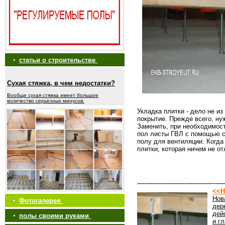
•
статьи о строительстве
Сухая стяжка, в чем недостатки?
Вообще сухая стяжка имеет большое
количество серьезных минусов.
Укладка плитки - дело не и
покрытие. Прежде всего, н
Заменить, при необходимост
пол листы ГВЛ с помощью са
полу для вентиляции. Когда
плитки, которая ничем не о
-----------------------------------
<<Н
Нов
•
Фотогалерея
дер
дей
•
полы своими руками
и г