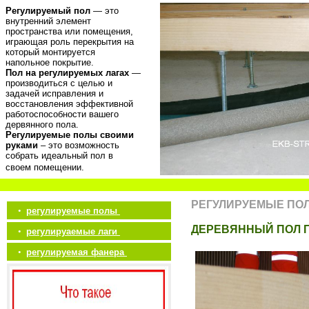
Регулируемый пол
— это
внутренний элемент
пространства или помещения,
играющая роль перекрытия на
который монтируется
напольное покрытие.
Пол на регулируемых лагах
—
производиться с целью и
задачей исправления и
восстановления эффективной
работоспособности вашего
дервянного пола.
Регулируемые полы своими
руками
– это возможность
собрать идеальный пол в
своем помещении.
РЕГУЛИРУЕМЫЕ ПО
•
регулируемые полы
ДЕРЕВЯННЫЙ ПОЛ П
•
регулируаемые лаги
•
регулируемая фанера