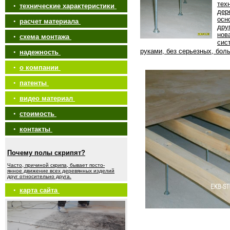
тех
•
технические характеристики
дер
осн
•
расчет материала
дру
нов
•
схема монтажа
сис
руками, без серьезных, бол
•
надежность
•
о компании
•
патенты
•
видео материал
•
стоимость
•
контакты
Почему полы скрипят?
Часто, причиной скрипа, бывает посто-
янное движение всех деревянных изделий
друг относительно друга.
•
карта сайта