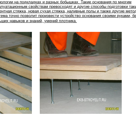
нологии на подкладках и разных бобышках. Такие основания по многим
плуатационным свойствам превосходят и другие способы подготовки таки
ентная стяжка, новая сухая стяжка, наливные полы и также другие мето
тема точно позволит произвести устройство основания своими руками, б
ьших навыков и знаний, умений плотника.