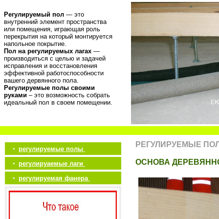
Регулируемый пол
— это
внутренний элемент пространства
или помещения, играющая роль
перекрытия на который монтируется
напольное покрытие.
Пол на регулируемых лагах
—
производиться с целью и задачей
исправления и восстановления
эффективной работоспособности
вашего дервянного пола.
Регулируемые полы своими
руками
– это возможность собрать
идеальный пол в своем помещении.
РЕГУЛИРУЕМЫЕ ПО
•
регулируемые полы
ОСНОВА ДЕРЕВЯНН
•
регулируаемые лаги
•
регулируемая фанера