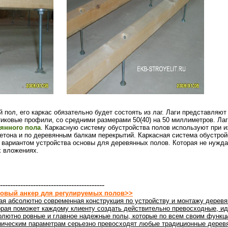
 пол, его каркас обязательно будет состоять из лаг. Лаги представляют
иковые профили, со средними размерами 50(40) на 50 миллиметров. Лаги
янного пола
. Каркасную систему обустройства полов используют при и
 бетона и по деревянным балкам перекрытий. Каркасная система обустро
 вариантом устройства основы для деревянных полов. Которая не нужда
 вложениях.
-----------------------------------------
овый анкер для регулируемых полов>>
ая абсолютно современная конструкция по устройству и монтажу деревя
орая поможет каждому клиенту создать действительно превосходные, ид
олютно ровные и главное надежные полы, которые по всем своим функц
ническим параметрам серьезно превосходят любые традиционные дерев