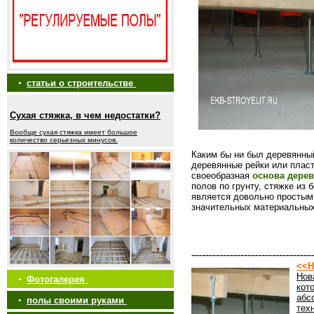
•
статьи о строительстве
Сухая стяжка, в чем недостатки?
Вообще сухая стяжка имеет большое
количество серьезных минусов.
Каким бы ни был деревянный
деревянные рейки или пласт
своеобразная
основа дерев
полов по грунту, стяжке из
является довольно простым
значительных материальных
-----------------------------------
<<Н
Нов
•
Фотогалерея
кот
абс
•
полы своими руками
тех