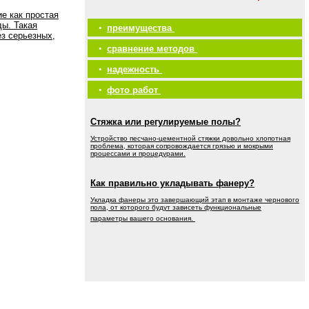
е как простая
ды. Такая
•
преимущества
ез серьезных,
•
сравнение методов
•
надежность
•
фото работ
Стяжка или регулируемые полы?
Устройство песчано-цементной стяжки довольно хлопотная
проблема, которая сопровождается грязью и мокрыми
процессами и процедурами.
Как правильно укладывать фанеру?
Укладка фанеры это завершающий этап в монтаже чернового
пола, от которого будут зависеть функциональные
параметры вашего основания.