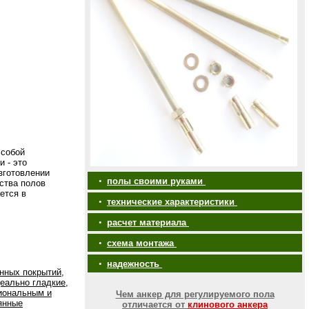
 собой
 - это
зготовлении
•
полы своими руками
йства полов
ется в
•
технические характеристики
•
расчет материала
•
схема монтажа
•
надежность
нных покрытий,
еально гладкие,
иональным и
Чем анкер для регулируемого пола
янные
отличается от
клинового анкера