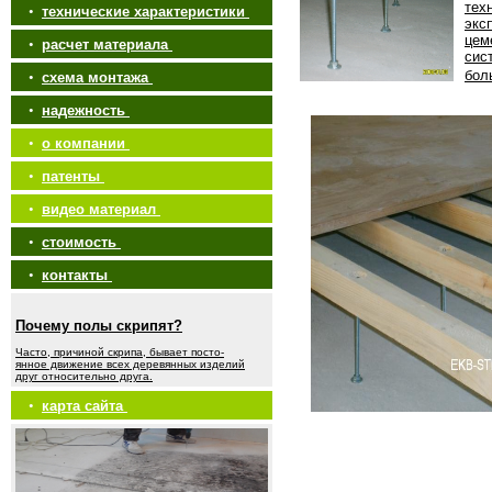
тех
•
технические характеристики
экс
цем
•
расчет материала
сис
бол
•
схема монтажа
•
надежность
•
о компании
•
патенты
•
видео материал
•
стоимость
•
контакты
Почему полы скрипят?
Часто, причиной скрипа, бывает посто-
янное движение всех деревянных изделий
друг относительно друга.
•
карта сайта