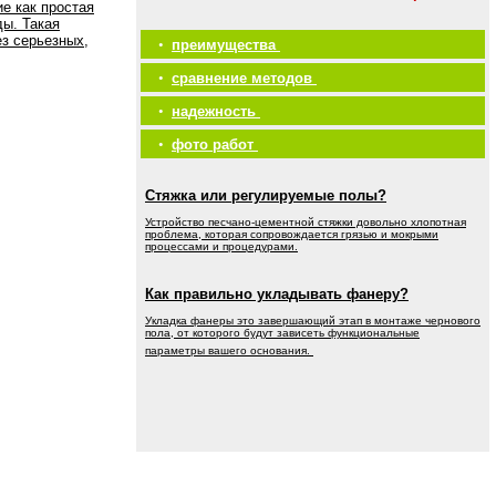
е как простая
ды. Такая
ез серьезных,
•
преимущества
•
сравнение методов
•
надежность
•
фото работ
Стяжка или регулируемые полы?
Устройство песчано-цементной стяжки довольно хлопотная
проблема, которая сопровождается грязью и мокрыми
процессами и процедурами.
Как правильно укладывать фанеру?
Укладка фанеры это завершающий этап в монтаже чернового
пола, от которого будут зависеть функциональные
параметры вашего основания.