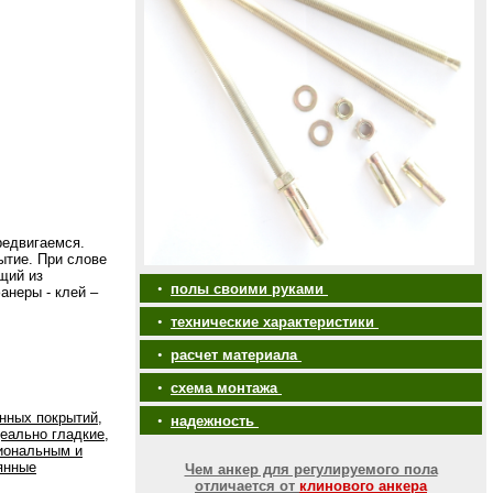
редвигаемся.
ытие. При слове
щий из
•
полы своими руками
анеры - клей –
•
технические характеристики
•
расчет материала
•
схема монтажа
нных покрытий,
•
надежность
еально гладкие,
иональным и
янные
Чем анкер для регулируемого пола
отличается от
клинового анкера