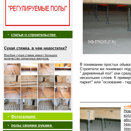
•
статьи о строительстве
Сухая стяжка, в чем недостатки?
Вообще сухая стяжка имеет большое
количество серьезных минусов.
В понимании простых обыват
Строители же понимают под 
" деревянный пол" они сра
нескольких слоев. К примеру
паркет" или "основание - ги
-----------------------------------
<<Н
Нов
кот
•
Фотогалерея
абс
тех
•
полы своими руками
тех