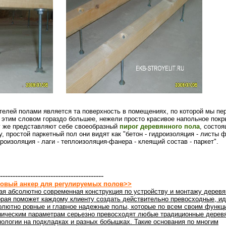
елей полами является та поверхность в помещениях, по которой мы пе
этим словом гораздо большее, нежели просто красивое напольное покр
зу же представляют себе своеобразный
пирог деревянного пола
, состоя
, простой паркетный пол они видят как "бетон - гидроизоляция - листы ф
дроизоляция - лаги - теплоизоляция-фанера - клеящий состав - паркет".
-----------------------------------------
овый анкер для регулируемых полов>>
ая абсолютно современная конструкция по устройству и монтажу деревя
орая поможет каждому клиенту создать действительно превосходные, ид
олютно ровные и главное надежные полы, которые по всем своим функц
ническим параметрам серьезно превосходят любые традиционные дерев
нологии на подкладках и разных бобышках. Такие основания по многим