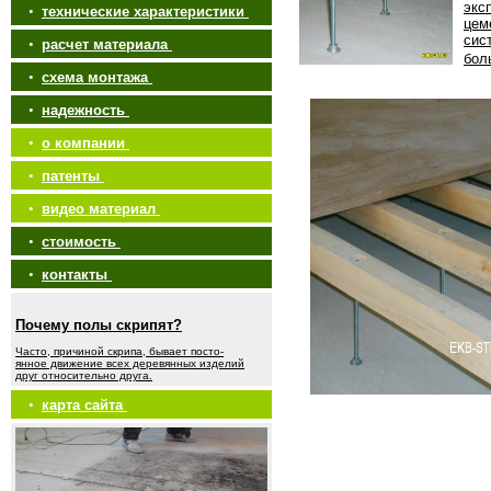
экс
•
технические характеристики
цем
сис
•
расчет материала
бол
•
схема монтажа
•
надежность
•
о компании
•
патенты
•
видео материал
•
стоимость
•
контакты
Почему полы скрипят?
Часто, причиной скрипа, бывает посто-
янное движение всех деревянных изделий
друг относительно друга.
•
карта сайта