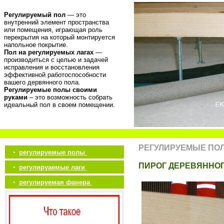
Регулируемый пол
— это
внутренний элемент пространства
или помещения, играющая роль
перекрытия на который монтируется
напольное покрытие.
Пол на регулируемых лагах
—
производиться с целью и задачей
исправления и восстановления
эффективной работоспособности
вашего дервянного пола.
Регулируемые полы своими
руками
– это возможность собрать
идеальный пол в своем помещении.
РЕГУЛИРУЕМЫЕ ПО
•
регулируемые полы
ПИРОГ ДЕРЕВЯННО
•
регулируаемые лаги
•
регулируемая фанера