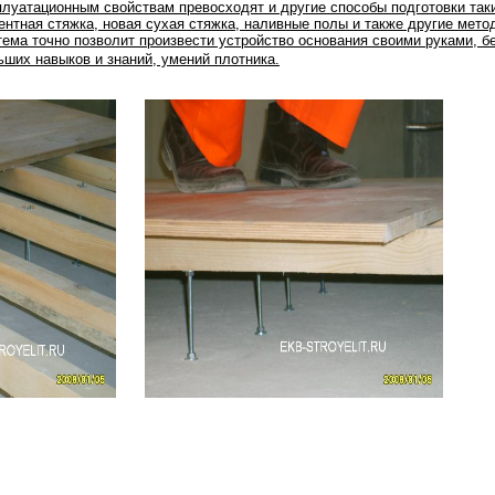
плуатационным свойствам превосходят и другие способы подготовки таки
ентная стяжка, новая сухая стяжка, наливные полы и также другие мето
тема точно позволит произвести устройство основания своими руками, б
ьших навыков и знаний, умений плотника.