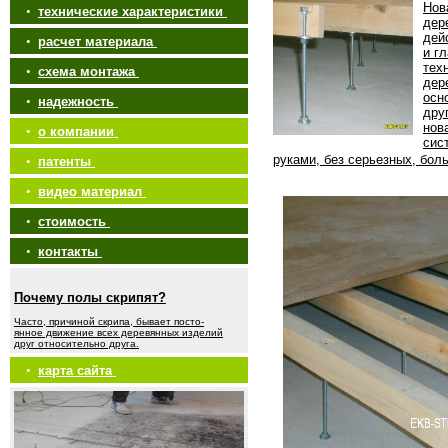
Нов
•
технические характеристики
дер
дей
•
расчет материала
и г
тех
•
схема монтажа
дер
осн
•
надежность
дру
нов
•
о компании
сис
руками, без серьезных, бол
•
патенты
•
видео материал
•
стоимость
•
контакты
Почему полы скрипят?
Часто, причиной скрипа, бывает посто-
янное движение всех деревянных изделий
друг относительно друга.
•
карта сайта