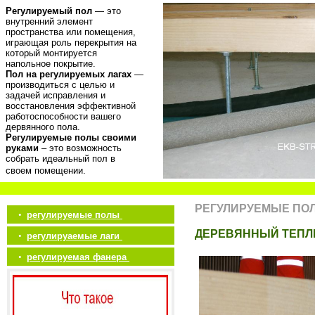
Регулируемый пол
— это
внутренний элемент
пространства или помещения,
играющая роль перекрытия на
который монтируется
напольное покрытие.
Пол на регулируемых лагах
—
производиться с целью и
задачей исправления и
восстановления эффективной
работоспособности вашего
дервянного пола.
Регулируемые полы своими
руками
– это возможность
собрать идеальный пол в
своем помещении.
РЕГУЛИРУЕМЫЕ ПО
•
регулируемые полы
ДЕРЕВЯННЫЙ ТЕПЛ
•
регулируаемые лаги
•
регулируемая фанера