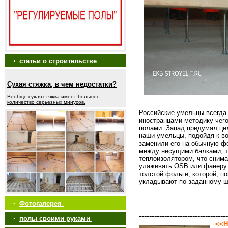
•
статьи о строительстве
Сухая стяжка, в чем недостатки?
Вообще сухая стяжка имеет большое
количество серьезных минусов.
Российские умельцы всегда
иностранцами методику чего
полами. Запад придумал це
наши умельцы, подойдя к в
заменили его на обычную ф
между несущими балками, 
теплоизолятором, что снима
улаживать OSB или фанеру.
толстой фольге, которой, п
укладывают по заданному 
•
Фотогалерея
-----------------------------------
•
полы своими руками
<<Н