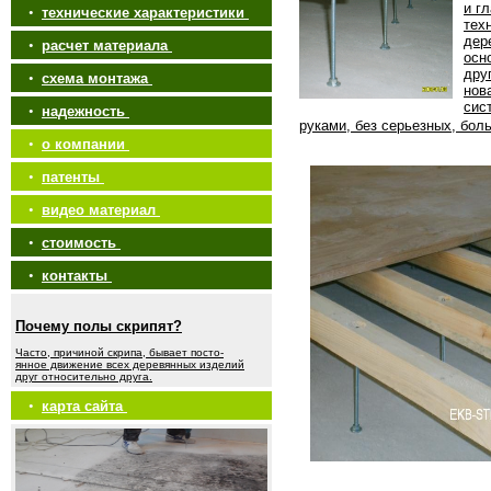
и г
•
технические характеристики
тех
дер
•
расчет материала
осн
дру
•
схема монтажа
нов
сис
•
надежность
руками, без серьезных, бол
•
о компании
•
патенты
•
видео материал
•
стоимость
•
контакты
Почему полы скрипят?
Часто, причиной скрипа, бывает посто-
янное движение всех деревянных изделий
друг относительно друга.
•
карта сайта