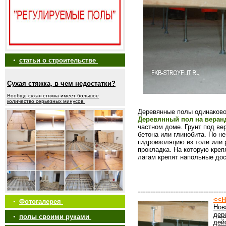
•
статьи о строительстве
Сухая стяжка, в чем недостатки?
Вообще сухая стяжка имеет большое
количество серьезных минусов.
Деревянные полы одинаково 
Деревянный пол на веран
частном доме. Грунт под ве
бетона или глинобита. По н
гидроизоляцию из толи или 
прокладка. На которую креп
лагам крепят напольные дос
-----------------------------------
<<Н
•
Фотогалерея
Нов
дер
•
полы своими руками
дей