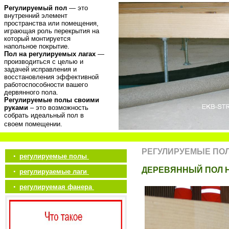
Регулируемый пол
— это
внутренний элемент
пространства или помещения,
играющая роль перекрытия на
который монтируется
напольное покрытие.
Пол на регулируемых лагах
—
производиться с целью и
задачей исправления и
восстановления эффективной
работоспособности вашего
дервянного пола.
Регулируемые полы своими
руками
– это возможность
собрать идеальный пол в
своем помещении.
РЕГУЛИРУЕМЫЕ ПО
•
регулируемые полы
ДЕРЕВЯННЫЙ ПОЛ 
•
регулируаемые лаги
•
регулируемая фанера