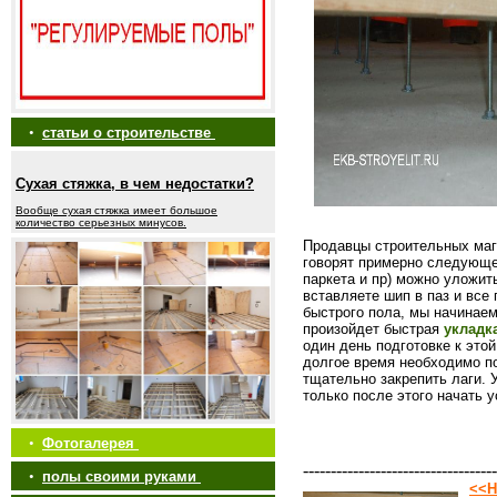
•
статьи о строительстве
Сухая стяжка, в чем недостатки?
Вообще сухая стяжка имеет большое
количество серьезных минусов.
Продавцы строительных маг
говорят примерно следующее
паркета и пр) можно уложит
вставляете шип в паз и все 
быстрого пола, мы начинаем 
произойдет быстрая
укладк
один день подготовке к это
долгое время необходимо по
тщательно закрепить лаги. 
только после этого начать 
•
Фотогалерея
-----------------------------------
•
полы своими руками
<<Н