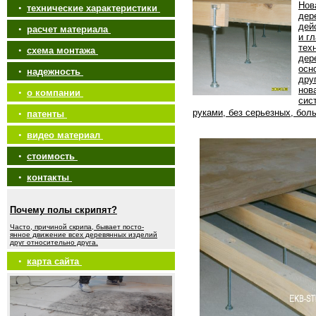
Нов
•
технические характеристики
дер
дей
•
расчет материала
и г
тех
•
схема монтажа
дер
осн
•
надежность
дру
нов
•
о компании
сис
руками, без серьезных, бол
•
патенты
•
видео материал
•
стоимость
•
контакты
Почему полы скрипят?
Часто, причиной скрипа, бывает посто-
янное движение всех деревянных изделий
друг относительно друга.
•
карта сайта