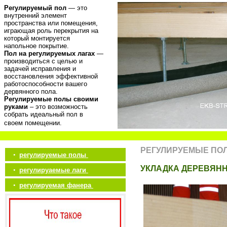
Регулируемый пол
— это
внутренний элемент
пространства или помещения,
играющая роль перекрытия на
который монтируется
напольное покрытие.
Пол на регулируемых лагах
—
производиться с целью и
задачей исправления и
восстановления эффективной
работоспособности вашего
дервянного пола.
Регулируемые полы своими
руками
– это возможность
собрать идеальный пол в
своем помещении.
РЕГУЛИРУЕМЫЕ ПО
•
регулируемые полы
УКЛАДКА ДЕРЕВЯНН
•
регулируаемые лаги
•
регулируемая фанера