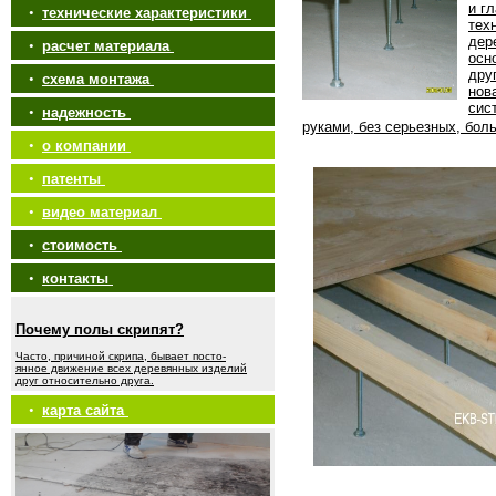
и г
•
технические характеристики
тех
дер
•
расчет материала
осн
дру
•
схема монтажа
нов
сис
•
надежность
руками, без серьезных, бол
•
о компании
•
патенты
•
видео материал
•
стоимость
•
контакты
Почему полы скрипят?
Часто, причиной скрипа, бывает посто-
янное движение всех деревянных изделий
друг относительно друга.
•
карта сайта