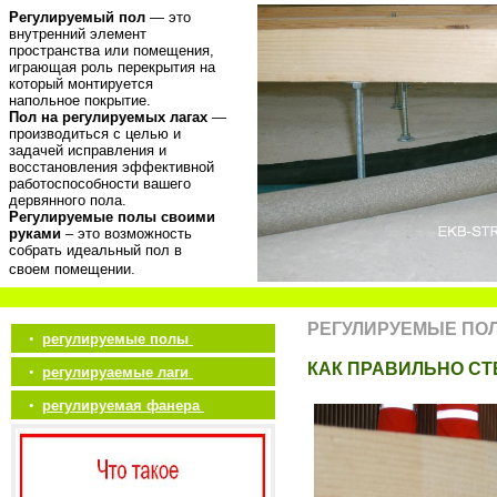
Регулируемый пол
— это
внутренний элемент
пространства или помещения,
играющая роль перекрытия на
который монтируется
напольное покрытие.
Пол на регулируемых лагах
—
производиться с целью и
задачей исправления и
восстановления эффективной
работоспособности вашего
дервянного пола.
Регулируемые полы своими
руками
– это возможность
собрать идеальный пол в
своем помещении.
РЕГУЛИРУЕМЫЕ ПО
•
регулируемые полы
КАК ПРАВИЛЬНО С
•
регулируаемые лаги
•
регулируемая фанера