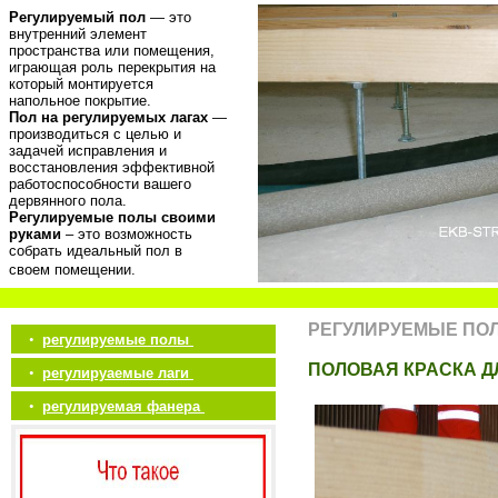
Регулируемый пол
— это
внутренний элемент
пространства или помещения,
играющая роль перекрытия на
который монтируется
напольное покрытие.
Пол на регулируемых лагах
—
производиться с целью и
задачей исправления и
восстановления эффективной
работоспособности вашего
дервянного пола.
Регулируемые полы своими
руками
– это возможность
собрать идеальный пол в
своем помещении.
РЕГУЛИРУЕМЫЕ ПО
•
регулируемые полы
ПОЛОВАЯ КРАСКА 
•
регулируаемые лаги
•
регулируемая фанера