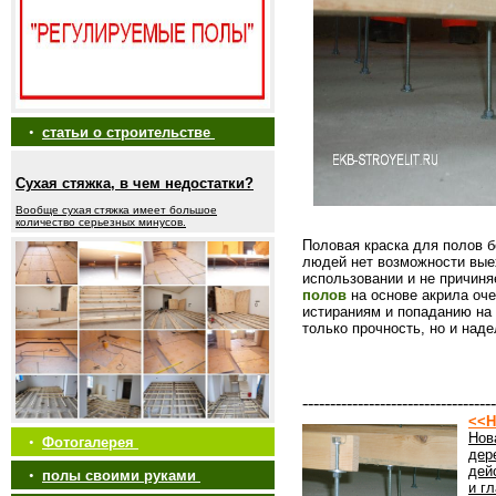
•
статьи о строительстве
Сухая стяжка, в чем недостатки?
Вообще сухая стяжка имеет большое
количество серьезных минусов.
Половая краска для полов б
людей нет возможности вые
использовании и не причин
полов
на основе акрила оче
истираниям и попаданию на
только прочность, но и над
-----------------------------------
<<Н
Нов
•
Фотогалерея
дер
дей
•
полы своими руками
и г