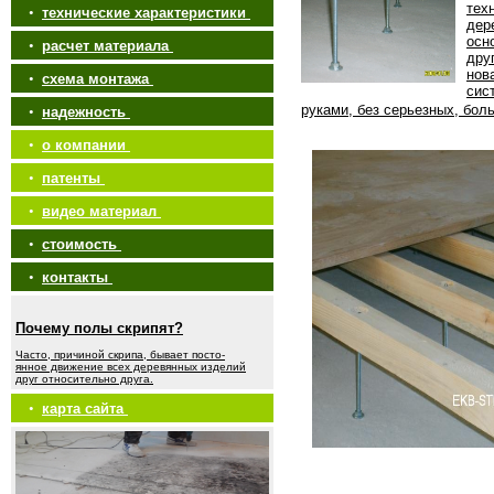
тех
•
технические характеристики
дер
осн
•
расчет материала
дру
нов
•
схема монтажа
сис
руками, без серьезных, бол
•
надежность
•
о компании
•
патенты
•
видео материал
•
стоимость
•
контакты
Почему полы скрипят?
Часто, причиной скрипа, бывает посто-
янное движение всех деревянных изделий
друг относительно друга.
•
карта сайта