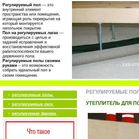
Регулируемый пол
— это
внутренний элемент
пространства или помещения,
играющая роль перекрытия на
который монтируется
напольное покрытие.
Пол на регулируемых лагах
—
производиться с целью и
задачей исправления и
восстановления эффективной
работоспособности вашего
дервянного пола.
Регулируемые полы своими
руками
– это возможность
собрать идеальный пол в
своем помещении.
РЕГУЛИРУЕМЫЕ ПО
•
регулируемые полы
УТЕПЛИТЕЛЬ ДЛЯ П
•
регулируаемые лаги
•
регулируемая фанера