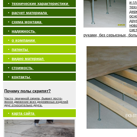
и г
•
технические характеристики
тех
дер
•
расчет материала
осн
дру
•
схема монтажа
нов
сис
•
надежность
руками, без серьезных, бол
•
о компании
•
патенты
•
видео материал
•
стоимость
•
контакты
Почему полы скрипят?
Часто, причиной скрипа, бывает посто-
янное движение всех деревянных изделий
друг относительно друга.
•
карта сайта