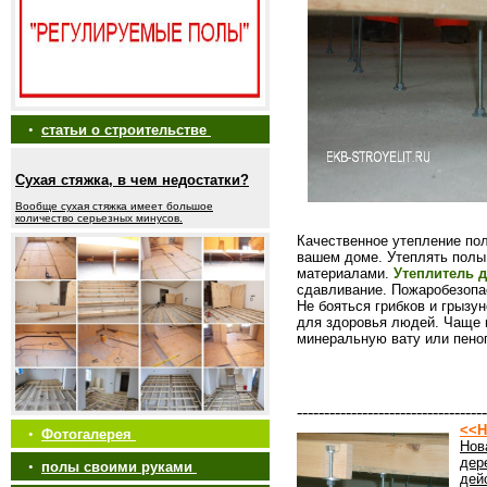
•
статьи о строительстве
Сухая стяжка, в чем недостатки?
Вообще сухая стяжка имеет большое
количество серьезных минусов.
Качественное утепление пол
вашем доме. Утеплять полы
материалами.
Утеплитель 
сдавливание. Пожаробезопа
Не бояться грибков и грызу
для здоровья людей. Чаще 
минеральную вату или пено
-----------------------------------
<<Н
•
Фотогалерея
Нов
дер
•
полы своими руками
дей