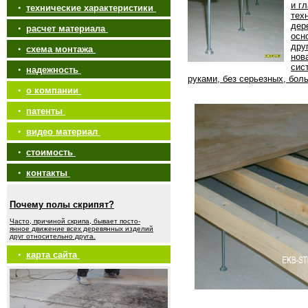
и г
•
технические характеристики
тех
дер
•
расчет материала
осн
дру
•
схема монтажа
нов
сис
•
надежность
руками, без серьезных, бол
•
о компании
•
патенты
•
видео материал
•
стоимость
•
контакты
Почему полы скрипят?
Часто, причиной скрипа, бывает посто-
янное движение всех деревянных изделий
друг относительно друга.
•
карта сайта