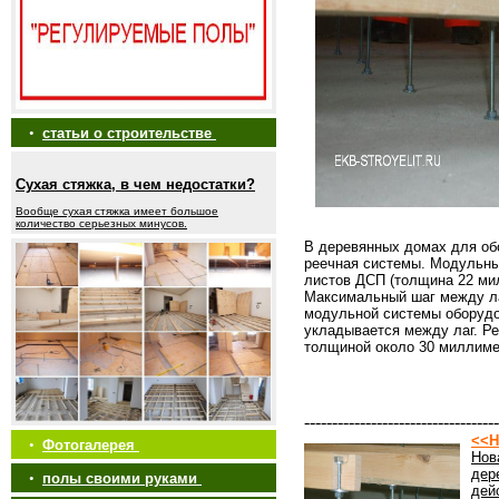
•
статьи о строительстве
Сухая стяжка, в чем недостатки?
Вообще сухая стяжка имеет большое
количество серьезных минусов.
В деревянных домах для обо
реечная системы. Модульн
листов ДСП (толщина 22 ми
Максимальный шаг между ла
модульной системы оборудо
укладывается между лаг. Р
толщиной около 30 миллиме
-----------------------------------
<<Н
•
Фотогалерея
Нов
дер
•
полы своими руками
дей