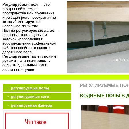
Регулируемый пол
— это
внутренний элемент
пространства или помещения,
играющая роль перекрытия на
который монтируется
напольное покрытие.
Пол на регулируемых лагах
—
производиться с целью и
задачей исправления и
восстановления эффективной
работоспособности вашего
дервянного пола.
Регулируемые полы своими
руками
– это возможность
собрать идеальный пол в
своем помещении.
РЕГУЛИРУЕМЫЕ ПО
•
регулируемые полы
ВОДЯНЫЕ ПОЛЫ В 
•
регулируаемые лаги
•
регулируемая фанера