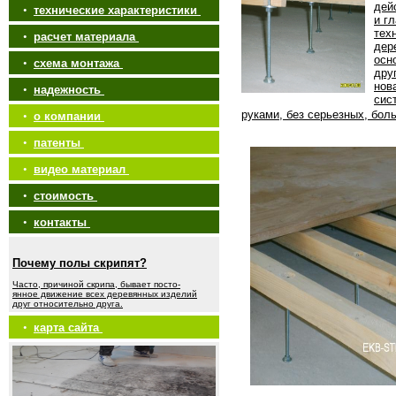
дей
•
технические характеристики
и г
тех
•
расчет материала
дер
осн
•
схема монтажа
дру
нов
•
надежность
сис
руками, без серьезных, бол
•
о компании
•
патенты
•
видео материал
•
стоимость
•
контакты
Почему полы скрипят?
Часто, причиной скрипа, бывает посто-
янное движение всех деревянных изделий
друг относительно друга.
•
карта сайта