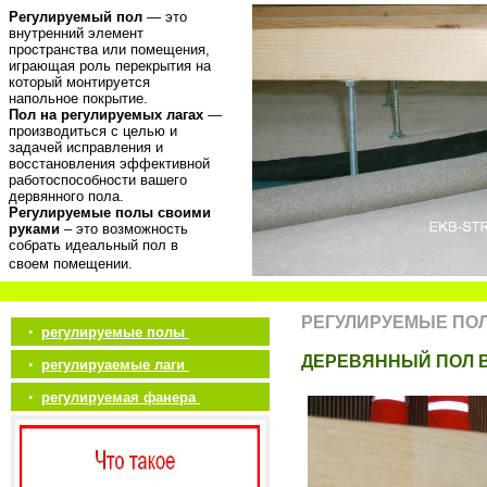
Регулируемый пол
— это
внутренний элемент
пространства или помещения,
играющая роль перекрытия на
который монтируется
напольное покрытие.
Пол на регулируемых лагах
—
производиться с целью и
задачей исправления и
восстановления эффективной
работоспособности вашего
дервянного пола.
Регулируемые полы своими
руками
– это возможность
собрать идеальный пол в
своем помещении.
РЕГУЛИРУЕМЫЕ ПО
•
регулируемые полы
ДЕРЕВЯННЫЙ ПОЛ 
•
регулируаемые лаги
•
регулируемая фанера