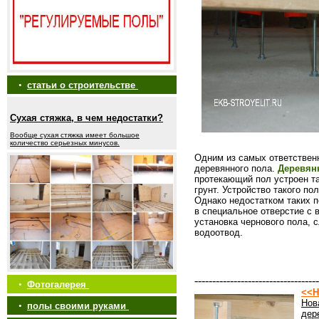
•
статьи о строительстве
Сухая стяжка, в чем недостатки?
Вообще сухая стяжка имеет большое
количество серьезных минусов.
Одним из самых ответствен
деревянного пола.
Деревян
протекающий пол устроен та
грунт. Устройство такого п
Однако недостатком таких п
в специальное отверстие с 
установка чернового пола, 
водоотвод.
-----------------------------------
•
Фотогалерея
<<Н
Нов
•
полы своими руками
дер