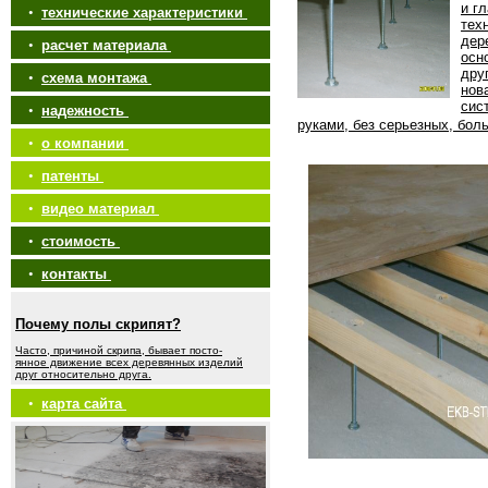
и г
•
технические характеристики
тех
дер
•
расчет материала
осн
дру
•
схема монтажа
нов
сис
•
надежность
руками, без серьезных, бол
•
о компании
•
патенты
•
видео материал
•
стоимость
•
контакты
Почему полы скрипят?
Часто, причиной скрипа, бывает посто-
янное движение всех деревянных изделий
друг относительно друга.
•
карта сайта