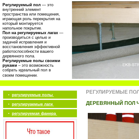
Регулируемый пол
— это
внутренний элемент
пространства или помещения,
играющая роль перекрытия на
который монтируется
напольное покрытие.
Пол на регулируемых лагах
—
производиться с целью и
задачей исправления и
восстановления эффективной
работоспособности вашего
дервянного пола.
Регулируемые полы своими
руками
– это возможность
собрать идеальный пол в
своем помещении.
РЕГУЛИРУЕМЫЕ ПО
•
регулируемые полы
ДЕРЕВЯННЫЙ ПОЛ 
•
регулируаемые лаги
•
регулируемая фанера