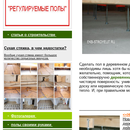
•
статьи о строительстве
Сухая стяжка, в чем недостатки?
Вообще сухая стяжка имеет большое
количество серьезных минусов.
Сделать пол в деревянном 
необходимы лишь хотя бы ка
желательно, помощник, кото
собственноручно
деревянн
чистовую поверхность: уни
доску или керамическую пли
тепло. И, при правильном м
-----------------------------------
<<Н
•
Фотогалерея
Нов
дер
•
полы своими руками
дей