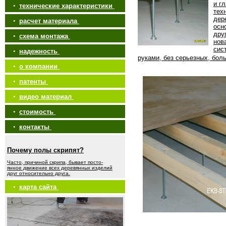
и г
•
технические характеристики
тех
дер
•
расчет материала
осн
дру
•
схема монтажа
нов
сис
•
надежность
руками, без серьезных, бол
•
о компании
•
патенты
•
видео материал
•
стоимость
•
контакты
Почему полы скрипят?
Часто, причиной скрипа, бывает посто-
янное движение всех деревянных изделий
друг относительно друга.
•
карта сайта