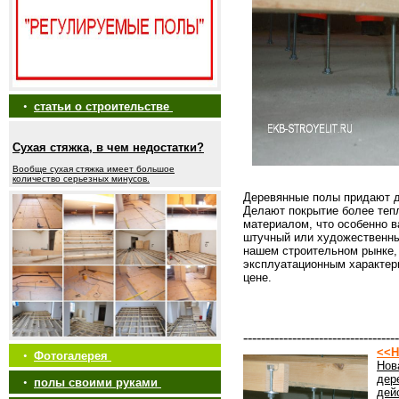
•
статьи о строительстве
Сухая стяжка, в чем недостатки?
Вообще сухая стяжка имеет большое
количество серьезных минусов.
Деревянные полы придают д
Делают покрытие более теп
материалом, что особенно 
штучный или художественны
нашем строительном рынке, 
эксплуатационным характер
цене.
-----------------------------------
<<Н
•
Фотогалерея
Нов
дер
•
полы своими руками
дей