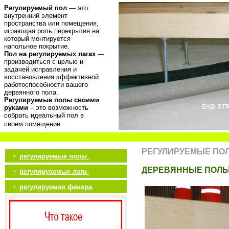
Регулируемый пол
— это
внутренний элемент
пространства или помещения,
играющая роль перекрытия на
который монтируется
напольное покрытие.
Пол на регулируемых лагах
—
производиться с целью и
задачей исправления и
восстановления эффективной
работоспособности вашего
дервянного пола.
Регулируемые полы своими
руками
– это возможность
собрать идеальный пол в
своем помещении.
РЕГУЛИРУЕМЫЕ ПО
•
регулируемые полы
ДЕРЕВЯННЫЕ ПОЛ
•
регулируаемые лаги
•
регулируемая фанера