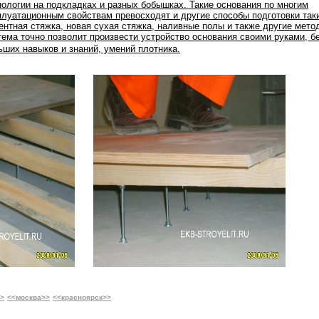
нологии на подкладках и разных бобышках. Такие основания по многим
плуатационным свойствам превосходят и другие способы подготовки таки
ентная стяжка, новая сухая стяжка, наливные полы и также другие мето
тема точно позволит произвести устройство основания своими руками, б
ьших навыков и знаний, умений плотника.
>>
<<москва>>
<<красноярск>>