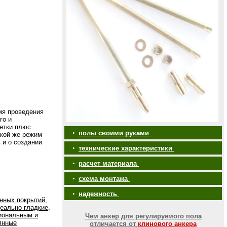
емя проведения
го и
метки плюс
•
полы своими руками
акой же режим
 и о создании
•
технические характеристики
•
расчет материала
•
схема монтажа
•
надежность
нных покрытий,
еально гладкие,
иональным и
Чем анкер для регулируемого пола
янные
отличается от
клинового анкера