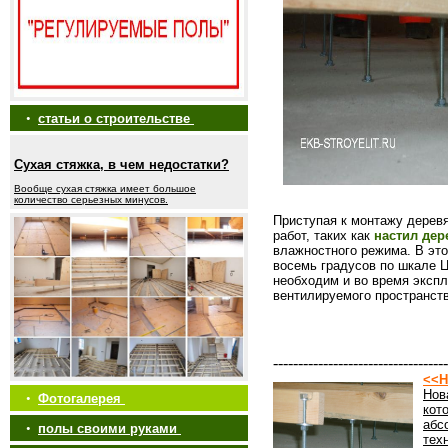
•
статьи о строительстве
Сухая стяжка, в чем недостатки?
Вообще сухая стяжка имеет большое
количество серьезных минусов.
Приступая к монтажу деревя
работ, таких как
настил дер
влажностного режима. В эт
восемь градусов по шкале 
необходим и во время экспл
вентилируемого пространств
-----------------------------------
<<Н
Нов
•
Фотогалерея
кот
абс
•
полы своими руками
тех