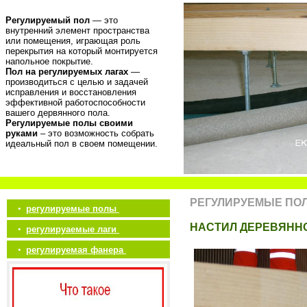
Регулируемый пол
— это
внутренний элемент пространства
или помещения, играющая роль
перекрытия на который монтируется
напольное покрытие.
Пол на регулируемых лагах
—
производиться с целью и задачей
исправления и восстановления
эффективной работоспособности
вашего дервянного пола.
Регулируемые полы своими
руками
– это возможность собрать
идеальный пол в своем помещении.
РЕГУЛИРУЕМЫЕ ПО
•
регулируемые полы
НАСТИЛ ДЕРЕВЯНН
•
регулируаемые лаги
•
регулируемая фанера