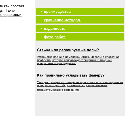
е как простая
ды. Такая
•
преимущества
ез серьезных,
•
сравнение методов
•
надежность
•
фото работ
Стяжка или регулируемые полы?
Устройство песчано-цементной стяжки довольно хлопотная
проблема, которая сопровождается грязью и мокрыми
процессами и процедурами.
Как правильно укладывать фанеру?
Укладка фанеры это завершающий этап в монтаже чернового
пола, от которого будут зависеть функциональные
параметры вашего основания.