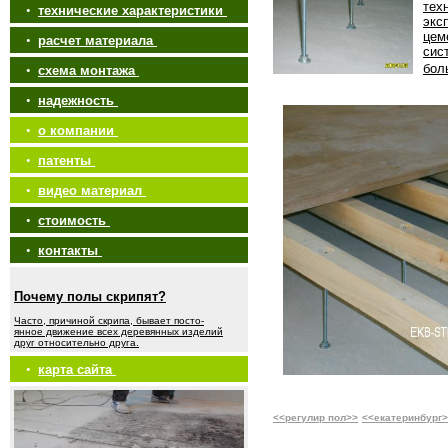
тех
•
технические характеристики
экс
цем
•
расчет материала
сис
бол
•
схема монтажа
•
надежность
•
о компании
•
патенты
•
видео материал
•
стоимость
•
контакты
Почему полы скрипят?
Часто, причиной скрипа, бывает посто-
янное движение всех деревянных изделий
друг относительно друга.
•
карта сайта
<<регулир пол>>
<<екатеринбург