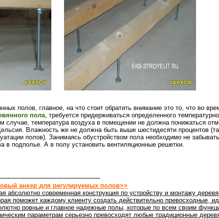
нных полов, главное, на что стоит обратить внимание это то, что во вр
евянного пола
, требуется придерживаться определенного температурно
ом случае, температура воздуха в помещении не должна понижаться от
Цельсия. Влажность же не должна быть выше шестидесяти процентов (т
уатации полов). Занимаясь обустройством пола необходимо не забывать
а в подполье. А в полу установить вентиляционные решетки.
-----------------------------------------
овый анкер для регулируемых полов>>
ая абсолютно современная конструкция по устройству и монтажу деревя
орая поможет каждому клиенту создать действительно превосходные, ид
олютно ровные и главное надежные полы, которые по всем своим функц
ническим параметрам серьезно превосходят любые традиционные дерев