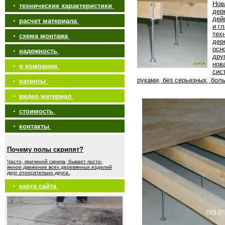
Нов
•
технические характеристики
дер
дей
•
расчет материала
и г
тех
•
схема монтажа
дер
осн
•
надежность
дру
нов
•
о компании
сис
руками, без серьезных, бол
•
патенты
•
видео материал
•
стоимость
•
контакты
Почему полы скрипят?
Часто, причиной скрипа, бывает посто-
янное движение всех деревянных изделий
друг относительно друга.
•
карта сайта