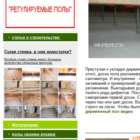
•
статьи о строительстве
Сухая стяжка, в чем недостатки?
Вообще сухая стяжка имеет большое
количество серьезных минусов.
Приступая к укладке деревя
этого, доска пола разлажив
сантиметра. И внутренних -
загниваний и промерзаний д
увлажнении. Выкладывая дос
любого рода дефектов. Пос
саморезами первой доски. 
через паз или шип доски. В
строго на лагах. Чтобы был
деревянный пол видео
.
•
Фотогалерея
-----------------------------------
•
полы своими руками
<<Н