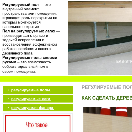
Регулируемый пол
— это
внутренний элемент
пространства или помещения,
играющая роль перекрытия на
который монтируется
напольное покрытие.
Пол на регулируемых лагах
—
производиться с целью и
задачей исправления и
восстановления эффективной
работоспособности вашего
дервянного пола.
Регулируемые полы своими
руками
– это возможность
собрать идеальный пол в
своем помещении.
РЕГУЛИРУЕМЫЕ ПО
•
регулируемые полы
КАК СДЕЛАТЬ ДЕРЕ
•
регулируаемые лаги
•
регулируемая фанера