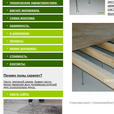
экс
•
технические характеристики
цем
сис
•
расчет материала
бол
•
схема монтажа
•
надежность
•
о компании
•
патенты
•
видео материал
•
стоимость
•
контакты
Почему полы скрипят?
Часто, причиной скрипа, бывает посто-
янное движение всех деревянных изделий
друг относительно друга.
•
карта сайта
<<регулир пол>>
<<екатеринбург