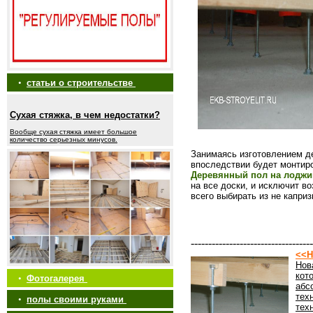
•
статьи о строительстве
Сухая стяжка, в чем недостатки?
Вообще сухая стяжка имеет большое
количество серьезных минусов.
Занимаясь изготовлением де
впоследствии будет монтир
Деревянный пол на лоджи
на все доски, и исключит 
всего выбирать из не капри
-----------------------------------
<<Н
Нов
кот
•
Фотогалерея
абс
тех
•
полы своими руками
тех