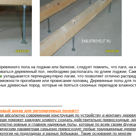
ревянного пола на лоджии или балконе, следует помнить, что лаги, на 
оваться деревянный пол, необходимо располагать по длине лоджии. Са
и
укладывается перпендикулярно лагам, что позволяет отлично распред
возможности прогибания или провисания половиц. Деревянные полы для 
зных древесных пород. которые не бояться сезонных перепадов влажност
-----------------------------------------
овый анкер для регулируемых полов>>
ая абсолютно современная конструкция по устройству и монтажу деревя
орая поможет каждому клиенту создать действительно превосходные, ид
олютно ровные и главное надежные полы, которые по всем своим функц
ническим параметрам серьезно превосходят любые традиционные дерев
нологии на подкладках и разных бобышках. Такие основания по многим