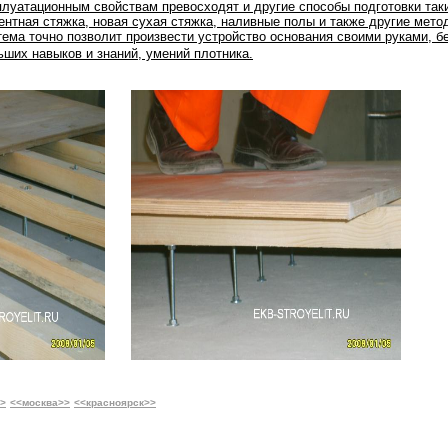
плуатационным свойствам превосходят и другие способы подготовки таки
ентная стяжка, новая сухая стяжка, наливные полы и также другие мето
тема точно позволит произвести устройство основания своими руками, б
ьших навыков и знаний, умений плотника.
>>
<<москва>>
<<красноярск>>