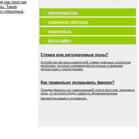
е как простая
ды. Такая
ез серьезных,
•
преимущества
•
сравнение методов
•
надежность
•
фото работ
Стяжка или регулируемые полы?
Устройство песчано-цементной стяжки довольно хлопотная
проблема, которая сопровождается грязью и мокрыми
процессами и процедурами.
Как правильно укладывать фанеру?
Укладка фанеры это завершающий этап в монтаже чернового
пола, от которого будут зависеть функциональные
параметры вашего основания.