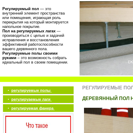
Регулируемый пол
— это
внутренний элемент пространства
или помещения, играющая роль
перекрытия на который монтируется
напольное покрытие.
Пол на регулируемых лагах
—
производиться с целью и задачей
исправления и восстановления
эффективной работоспособности
вашего дервянного пола.
Регулируемые полы своими
руками
– это возможность собрать
идеальный пол в своем помещении.
РЕГУЛИРУЕМЫЕ ПО
•
регулируемые полы
ДЕРЕВЯННЫЙ ПОЛ 
•
регулируаемые лаги
•
регулируемая фанера