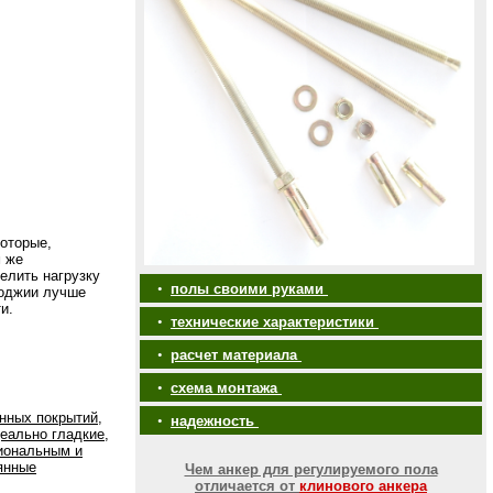
которые,
м же
елить нагрузку
•
полы своими руками
лоджии лучше
и.
•
технические характеристики
•
расчет материала
•
схема монтажа
нных покрытий,
•
надежность
еально гладкие,
иональным и
янные
Чем анкер для регулируемого пола
отличается от
клинового анкера