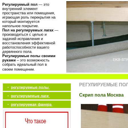
Регулируемый пол
— это
внутренний элемент
пространства или помещения,
играющая роль перекрытия на
который монтируется
напольное покрытие.
Пол на регулируемых лагах
—
производиться с целью и
задачей исправления и
восстановления эффективной
работоспособности вашего
дервянного пола.
Регулируемые полы своими
руками
– это возможность
собрать идеальный пол в
своем помещении.
РЕГУЛИРУЕМЫЕ ПО
•
регулируемые полы
Скрип пола Москва
•
регулируаемые лаги
•
регулируемая фанера