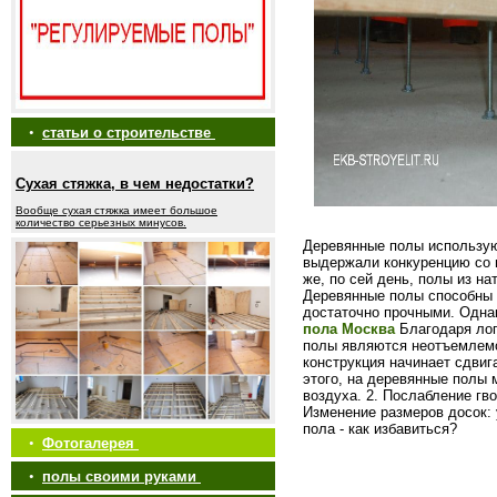
•
статьи о строительстве
Сухая стяжка, в чем недостатки?
Вообще сухая стяжка имеет большое
количество серьезных минусов.
Деревянные полы использую
выдержали конкуренцию со 
же, по сей день, полы из н
Деревянные полы способны 
достаточно прочными. Однак
пола Москва
Благодаря лог
полы являются неотъемлемо
конструкция начинает сдвиг
этого, на деревянные полы
воздуха. 2. Послабление гв
Изменение размеров досок: 
пола - как избавиться?
•
Фотогалерея
•
полы своими руками