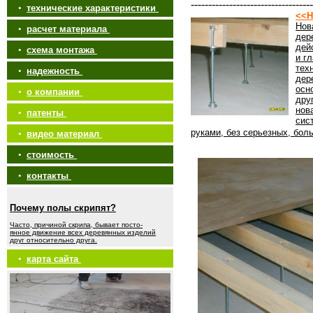
-----------------------------------
•
технические характеристики
<<Н
Нов
•
расчет материала
дер
дей
•
схема монтажа
и г
тех
•
надежность
дер
осн
•
о компании
дру
нов
•
патенты
сис
руками, без серьезных, бол
•
видео материал
•
стоимость
•
контакты
Почему полы скрипят?
Часто, причиной скрипа, бывает посто-
янное движение всех деревянных изделий
друг относительно друга.
•
карта сайта