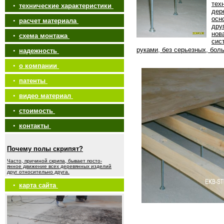
тех
•
технические характеристики
дер
осн
•
расчет материала
дру
нов
•
схема монтажа
сис
руками, без серьезных, бол
•
надежность
•
о компании
•
патенты
•
видео материал
•
стоимость
•
контакты
Почему полы скрипят?
Часто, причиной скрипа, бывает посто-
янное движение всех деревянных изделий
друг относительно друга.
•
карта сайта