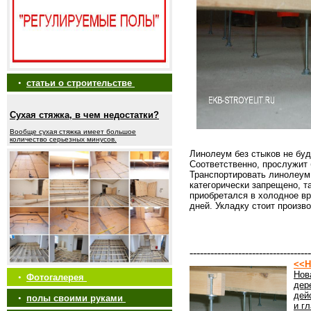
•
статьи о строительстве
Сухая стяжка, в чем недостатки?
Вообще сухая стяжка имеет большое
количество серьезных минусов.
Линолеум без стыков не буд
Соответственно, прослужит 
Транспортировать линолеум
категорически запрещено, т
приобретался в холодное в
дней. Укладку стоит произв
-----------------------------------
<<Н
Нов
•
Фотогалерея
дер
дей
•
полы своими руками
и г