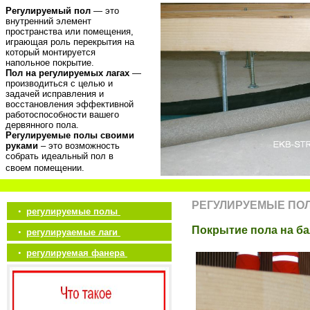
Регулируемый пол
— это
внутренний элемент
пространства или помещения,
играющая роль перекрытия на
который монтируется
напольное покрытие.
Пол на регулируемых лагах
—
производиться с целью и
задачей исправления и
восстановления эффективной
работоспособности вашего
дервянного пола.
Регулируемые полы своими
руками
– это возможность
собрать идеальный пол в
своем помещении.
РЕГУЛИРУЕМЫЕ ПО
•
регулируемые полы
Покрытие пола на б
•
регулируаемые лаги
•
регулируемая фанера