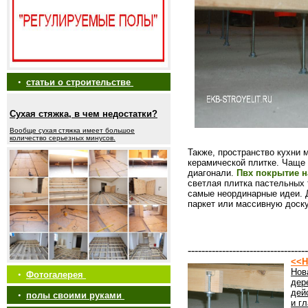
•
статьи о строительстве
Сухая стяжка, в чем недостатки?
Вообще сухая стяжка имеет большое
количество серьезных минусов.
Также, пространство кухни 
керамической плитке. Чаще
диагонали.
Пвх покрытие н
светлая плитка пастельных
самые неординарные идеи. 
паркет или массивную доску
-----------------------------------
<<Н
Нов
•
Фотогалерея
дер
дей
•
полы своими руками
и г