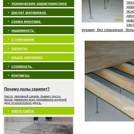
тех
•
технические характеристики
дер
осн
•
расчет материала
дру
нов
•
схема монтажа
сис
руками, без серьезных, бол
•
надежность
•
о компании
•
патенты
•
видео материал
•
стоимость
•
контакты
Почему полы скрипят?
Часто, причиной скрипа, бывает посто-
янное движение всех деревянных изделий
друг относительно друга.
•
карта сайта