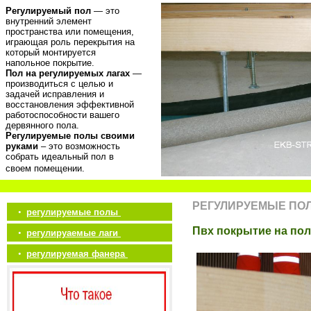
Регулируемый пол
— это
внутренний элемент
пространства или помещения,
играющая роль перекрытия на
который монтируется
напольное покрытие.
Пол на регулируемых лагах
—
производиться с целью и
задачей исправления и
восстановления эффективной
работоспособности вашего
дервянного пола.
Регулируемые полы своими
руками
– это возможность
собрать идеальный пол в
своем помещении.
РЕГУЛИРУЕМЫЕ ПО
•
регулируемые полы
Пвх покрытие на пол
•
регулируаемые лаги
•
регулируемая фанера