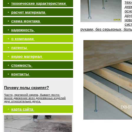
тех
•
технические характеристики
дер
осн
•
расчет материала
дру
нов
•
схема монтажа
сис
руками, без серьезных, бол
•
надежность
•
о компании
•
патенты
•
видео материал
•
стоимость
•
контакты
Почему полы скрипят?
Часто, причиной скрипа, бывает посто-
янное движение всех деревянных изделий
друг относительно друга.
•
карта сайта