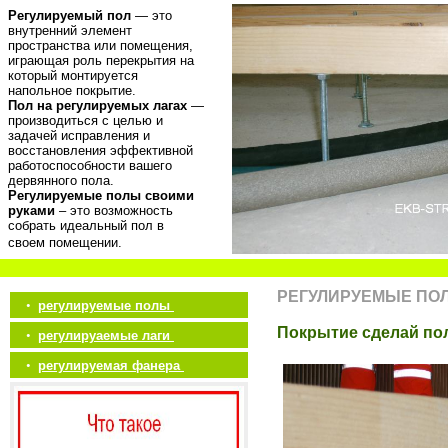
Регулируемый пол
— это
внутренний элемент
пространства или помещения,
играющая роль перекрытия на
который монтируется
напольное покрытие.
Пол на регулируемых лагах
—
производиться с целью и
задачей исправления и
восстановления эффективной
работоспособности вашего
дервянного пола.
Регулируемые полы своими
руками
– это возможность
собрать идеальный пол в
своем помещении.
РЕГУЛИРУЕМЫЕ ПО
•
регулируемые полы
Покрытие сделай по
•
регулируаемые лаги
•
регулируемая фанера