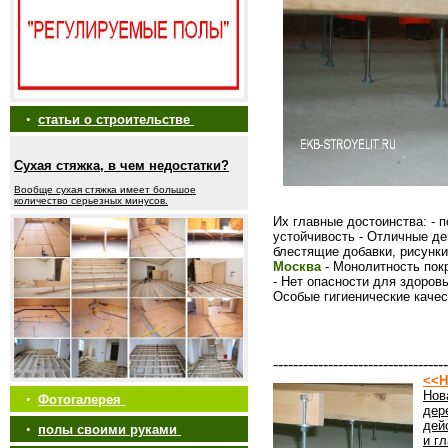
•
статьи о строительстве
Сухая стяжка, в чем недостатки?
Вообще сухая стяжка имеет большое
количество серьезных минусов.
Их главные достоинства: - 
устойчивость - Отличные д
блестящие добавки, рисунки
Москва
- Монолитность пок
- Нет опасности для здоров
Особые гигиенические качес
-----------------------------------
<<Н
Нов
•
Фотогалерея
дер
дей
•
полы своими руками
и г