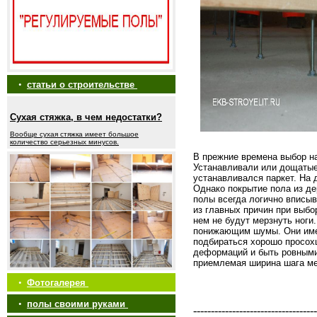
•
статьи о строительстве
Сухая стяжка, в чем недостатки?
Вообще сухая стяжка имеет большое
количество серьезных минусов.
В прежние времена выбор на
Устанавливали или дощатые
устанавливался паркет. На 
Однако покрытие пола из де
полы всегда логично вписы
из главных причин при выбо
нем не будут мерзнуть ноги
понижающим шумы. Они имею
подбираться хорошо просох
деформаций и быть ровными
приемлемая ширина шага ме
•
Фотогалерея
•
полы своими руками
-----------------------------------