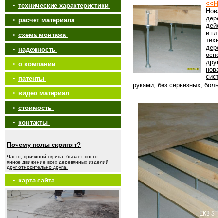
<<Н
•
технические характеристики
Нов
дер
•
расчет материала
дей
и г
•
схема монтажа
тех
дер
•
надежность
осн
дру
•
о компании
нов
сис
•
патенты
руками, без серьезных, бол
•
видео материал
•
стоимость
•
контакты
Почему полы скрипят?
Часто, причиной скрипа, бывает посто-
янное движение всех деревянных изделий
друг относительно друга.
•
карта сайта