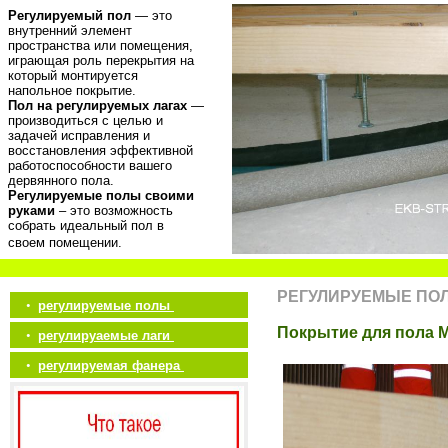
Регулируемый пол
— это
внутренний элемент
пространства или помещения,
играющая роль перекрытия на
который монтируется
напольное покрытие.
Пол на регулируемых лагах
—
производиться с целью и
задачей исправления и
восстановления эффективной
работоспособности вашего
дервянного пола.
Регулируемые полы своими
руками
– это возможность
собрать идеальный пол в
своем помещении.
РЕГУЛИРУЕМЫЕ ПО
•
регулируемые полы
Покрытие для пола 
•
регулируаемые лаги
•
регулируемая фанера