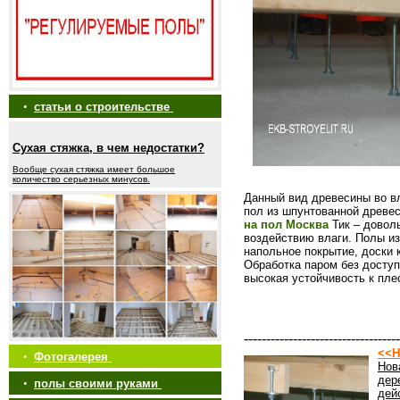
•
статьи о строительстве
Сухая стяжка, в чем недостатки?
Вообще сухая стяжка имеет большое
количество серьезных минусов.
Данный вид древесины во в
пол из шпунтованной древе
на пол Москва
Тик – доволь
воздействию влаги. Полы из
напольное покрытие, доски 
Обработка паром без доступ
высокая устойчивость к пле
-----------------------------------
<<Н
•
Фотогалерея
Нов
дер
•
полы своими руками
дей