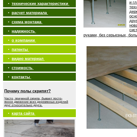
и г
•
технические характеристики
тех
дер
•
расчет материала
осн
дру
•
схема монтажа
нов
сис
•
надежность
руками, без серьезных, бол
•
о компании
•
патенты
•
видео материал
•
стоимость
•
контакты
Почему полы скрипят?
Часто, причиной скрипа, бывает посто-
янное движение всех деревянных изделий
друг относительно друга.
•
карта сайта