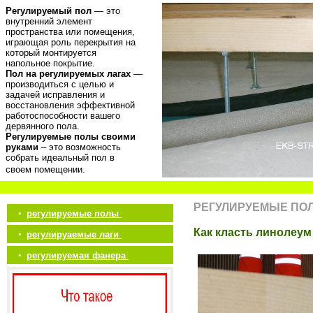
Регулируемый пол
— это
внутренний элемент
пространства или помещения,
играющая роль перекрытия на
который монтируется
напольное покрытие.
Пол на регулируемых лагах
—
производиться с целью и
задачей исправления и
восстановления эффективной
работоспособности вашего
дервянного пола.
Регулируемые полы своими
руками
– это возможность
собрать идеальный пол в
своем помещении.
РЕГУЛИРУЕМЫЕ ПО
•
регулируемые полы
Как класть линолеум
•
регулируаемые лаги
•
регулируемая фанера