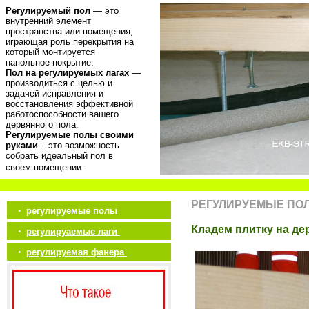
Регулируемый пол
— это
внутренний элемент
пространства или помещения,
играющая роль перекрытия на
который монтируется
напольное покрытие.
Пол на регулируемых лагах
—
производиться с целью и
задачей исправления и
восстановления эффективной
работоспособности вашего
дервянного пола.
Регулируемые полы своими
руками
– это возможность
собрать идеальный пол в
своем помещении.
РЕГУЛИРУЕМЫЕ ПО
•
регулируемые полы
Кладем плитку на д
•
регулируаемые лаги
•
регулируемая фанера