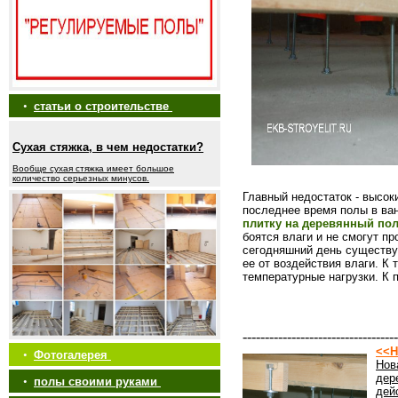
•
статьи о строительстве
Сухая стяжка, в чем недостатки?
Вообще сухая стяжка имеет большое
количество серьезных минусов.
Главный недостаток - высок
последнее время полы в ва
плитку на деревянный по
боятся влаги и не смогут п
сегодняшний день существу
ее от воздействия влаги. К
температурные нагрузки. К 
-----------------------------------
<<Н
•
Фотогалерея
Нов
дер
•
полы своими руками
дей