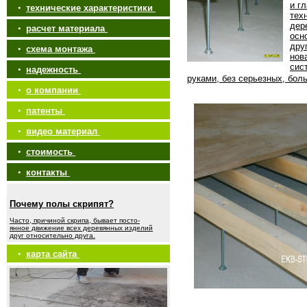
и г
•
технические характеристики
тех
дер
•
расчет материала
осн
дру
•
схема монтажа
нов
сис
•
надежность
руками, без серьезных, бол
•
о компании
•
патенты
•
видео материал
•
стоимость
•
контакты
Почему полы скрипят?
Часто, причиной скрипа, бывает посто-
янное движение всех деревянных изделий
друг относительно друга.
•
карта сайта