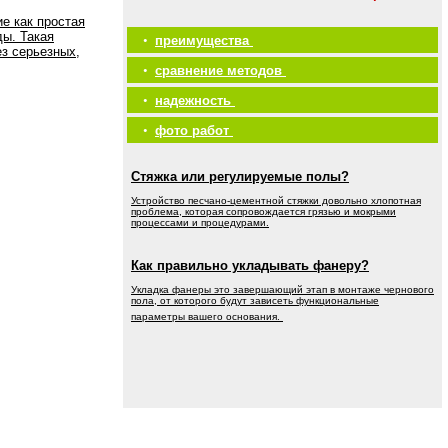
е как простая
ды. Такая
•
преимущества
ез серьезных,
•
сравнение методов
•
надежность
•
фото работ
Стяжка или регулируемые полы?
Устройство песчано-цементной стяжки довольно хлопотная
проблема, которая сопровождается грязью и мокрыми
процессами и процедурами.
Как правильно укладывать фанеру?
Укладка фанеры это завершающий этап в монтаже чернового
пола, от которого будут зависеть функциональные
параметры вашего основания.