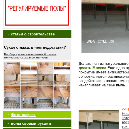
•
статьи о строительстве
Сухая стяжка, в чем недостатки?
Вообще сухая стяжка имеет большое
количество серьезных минусов.
Делать пол из натурального
делать Москва
Еще одно пр
покрытие имеет антибактер
сопротивляется размножению
воздействию высоких темпер
накапливает на себе пыль.
-----------------------------------
<<Н
Нов
•
Фотогалерея
кот
абс
•
полы своими руками
тех