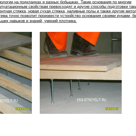
нологии на подкладках и разных бобышках. Такие основания по многим
плуатационным свойствам превосходят и другие способы подготовки таки
ентная стяжка, новая сухая стяжка, наливные полы и также другие мето
тема точно позволит произвести устройство основания своими руками, б
ьших навыков и знаний, умений плотника.