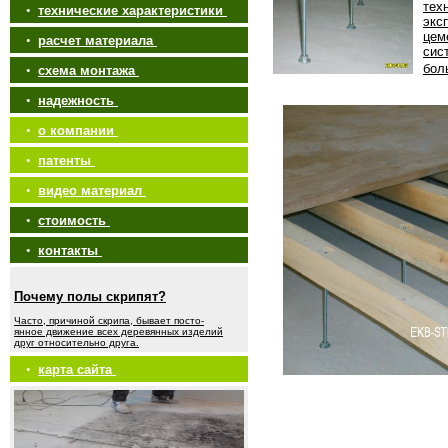
тех
•
технические характеристики
экс
цем
•
расчет материала
сис
бол
•
схема монтажа
•
надежность
•
о компании
•
патенты
•
видео материал
•
стоимость
•
контакты
Почему полы скрипят?
Часто, причиной скрипа, бывает посто-
янное движение всех деревянных изделий
друг относительно друга.
•
карта сайта