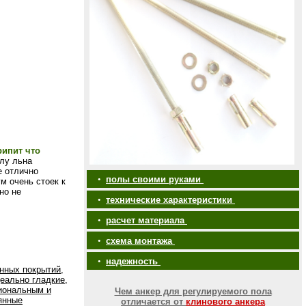
ипит что
лу льна
е отлично
•
полы своими руками
м очень стоек к
но не
•
технические характеристики
•
расчет материала
•
схема монтажа
•
надежность
нных покрытий,
еально гладкие,
иональным и
Чем анкер для регулируемого пола
янные
отличается от
клинового анкера