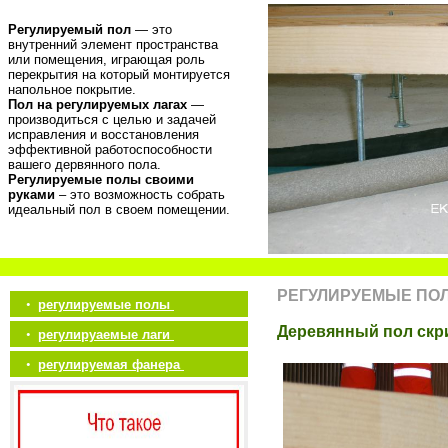
Регулируемый пол
— это
внутренний элемент пространства
или помещения, играющая роль
перекрытия на который монтируется
напольное покрытие.
Пол на регулируемых лагах
—
производиться с целью и задачей
исправления и восстановления
эффективной работоспособности
вашего дервянного пола.
Регулируемые полы своими
руками
– это возможность собрать
идеальный пол в своем помещении.
РЕГУЛИРУЕМЫЕ ПО
•
регулируемые полы
Деревянный пол скри
•
регулируаемые лаги
•
регулируемая фанера