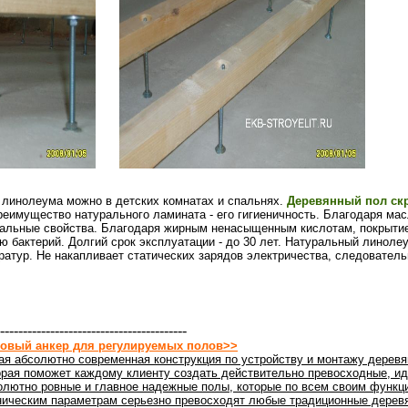
 линолеума можно в детских комнатах и спальнях.
Деревянный пол скр
еимущество натурального ламината - его гигиеничность. Благодаря мас
иальные свойства. Благодаря жирным ненасыщенным кислотам, покрыти
 бактерий. Долгий срок эксплуатации - до 30 лет. Натуральный линолеу
атур. Не накапливает статических зарядов электричества, следователь
-----------------------------------------
овый анкер для регулируемых полов>>
ая абсолютно современная конструкция по устройству и монтажу деревя
орая поможет каждому клиенту создать действительно превосходные, ид
олютно ровные и главное надежные полы, которые по всем своим функц
ническим параметрам серьезно превосходят любые традиционные дерев