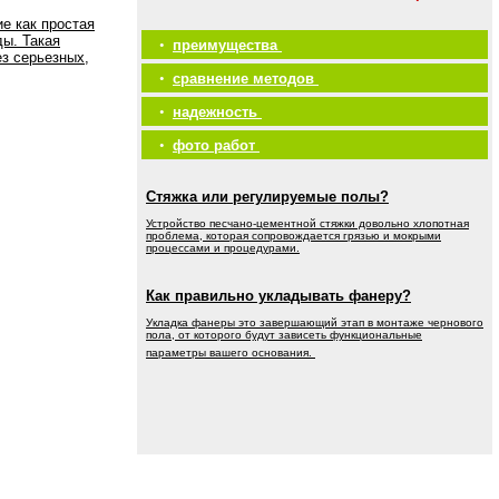
е как простая
ды. Такая
•
преимущества
ез серьезных,
•
сравнение методов
•
надежность
•
фото работ
Стяжка или регулируемые полы?
Устройство песчано-цементной стяжки довольно хлопотная
проблема, которая сопровождается грязью и мокрыми
процессами и процедурами.
Как правильно укладывать фанеру?
Укладка фанеры это завершающий этап в монтаже чернового
пола, от которого будут зависеть функциональные
параметры вашего основания.