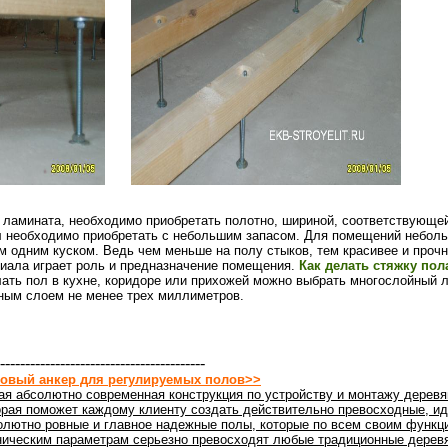
з ламината, необходимо приобретать полотно, шириной, соответствующе
л необходимо приобретать с небольшим запасом. Для помещений небол
 одним куском. Ведь чем меньше на полу стыков, тем красивее и прочн
риала играет роль и предназначение помещения.
Как делать стяжку пол
лать пол в кухне, коридоре или прихожей можно выбрать многослойный 
ным слоем не менее трех миллиметров.
-----------------------------------------
овый анкер для регулируемых полов>>
ая абсолютно современная конструкция по устройству и монтажу деревя
орая поможет каждому клиенту создать действительно превосходные, ид
олютно ровные и главное надежные полы, которые по всем своим функц
ническим параметрам серьезно превосходят любые традиционные дерев