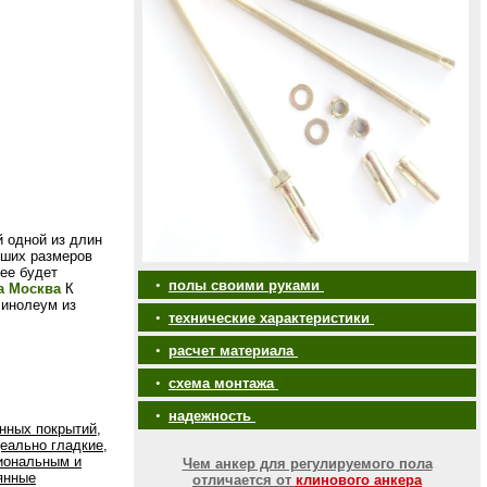
й одной из длин
ьших размеров
ее будет
•
полы своими руками
а Москва
К
линолеум из
•
технические характеристики
•
расчет материала
•
схема монтажа
•
надежность
нных покрытий,
еально гладкие,
иональным и
Чем анкер для регулируемого пола
янные
отличается от
клинового анкера