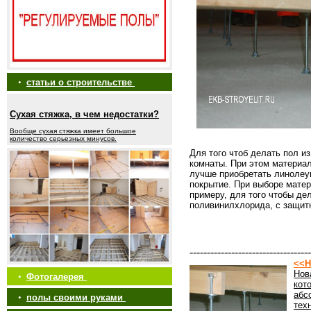
•
статьи о строительстве
Сухая стяжка, в чем недостатки?
Вообще сухая стяжка имеет большое
количество серьезных минусов.
Для того чтоб делать пол и
комнаты. При этом материа
лучше приобретать линолеум
покрытие. При выборе мате
примеру, для того чтобы де
поливинилхлорида, с защит
-----------------------------------
<<Н
Нов
•
Фотогалерея
кот
абс
•
полы своими руками
тех