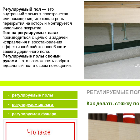
Регулируемый пол
— это
внутренний элемент пространства
или помещения, играющая роль
перекрытия на который монтируется
напольное покрытие.
Пол на регулируемых лагах
—
производиться с целью и задачей
исправления и восстановления
эффективной работоспособности
вашего дервянного пола.
Регулируемые полы своими
руками
– это возможность собрать
идеальный пол в своем помещении.
РЕГУЛИРУЕМЫЕ ПО
•
регулируемые полы
Как делать стяжку п
•
регулируаемые лаги
•
регулируемая фанера