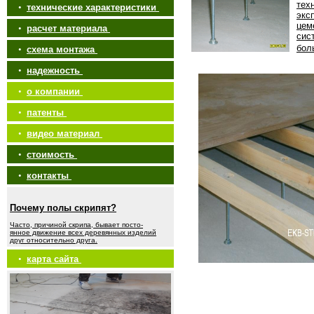
тех
•
технические характеристики
экс
цем
•
расчет материала
сис
бол
•
схема монтажа
•
надежность
•
о компании
•
патенты
•
видео материал
•
стоимость
•
контакты
Почему полы скрипят?
Часто, причиной скрипа, бывает посто-
янное движение всех деревянных изделий
друг относительно друга.
•
карта сайта