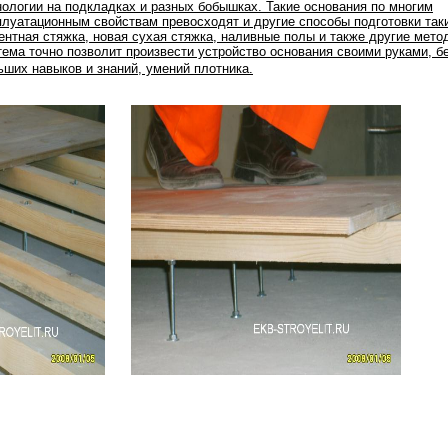
нологии на подкладках и разных бобышках. Такие основания по многим
плуатационным свойствам превосходят и другие способы подготовки таки
ентная стяжка, новая сухая стяжка, наливные полы и также другие мето
тема точно позволит произвести устройство основания своими руками, б
ьших навыков и знаний, умений плотника.