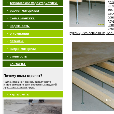
дей
•
технические характеристики
и г
тех
•
расчет материала
дер
осн
•
схема монтажа
дру
нов
•
надежность
сис
руками, без серьезных, бол
•
о компании
•
патенты
•
видео материал
•
стоимость
•
контакты
Почему полы скрипят?
Часто, причиной скрипа, бывает посто-
янное движение всех деревянных изделий
друг относительно друга.
•
карта сайта