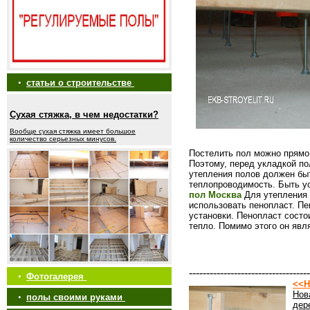
•
статьи о строительстве
Сухая стяжка, в чем недостатки?
Вообще сухая стяжка имеет большое
количество серьезных минусов.
Постелить пол можно прямо 
Поэтому, перед укладкой по
утепления полов должен бы
теплопроводимость. Быть у
пол Москва
Для утепления 
использовать пенопласт. П
установки. Пенопласт состо
тепло. Помимо этого он яв
-----------------------------------
•
Фотогалерея
<<Н
Нов
•
полы своими руками
дер