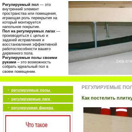
Регулируемый пол
— это
внутренний элемент
пространства или помещения,
играющая роль перекрытия на
который монтируется
напольное покрытие.
Пол на регулируемых лагах
—
производиться с целью и
задачей исправления и
восстановления эффективной
работоспособности вашего
дервянного пола.
Регулируемые полы своими
руками
– это возможность
собрать идеальный пол в
своем помещении.
РЕГУЛИРУЕМЫЕ ПО
•
регулируемые полы
Как постелить плитк
•
регулируаемые лаги
•
регулируемая фанера