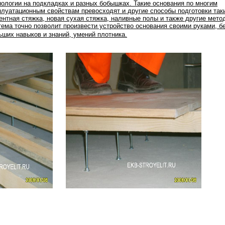
нологии на подкладках и разных бобышках. Такие основания по многим
плуатационным свойствам превосходят и другие способы подготовки таки
ентная стяжка, новая сухая стяжка, наливные полы и также другие мето
тема точно позволит произвести устройство основания своими руками, б
ьших навыков и знаний, умений плотника.