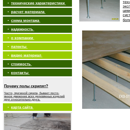
тех
•
технические характеристики
экс
цем
•
расчет материала
сис
бол
•
схема монтажа
•
надежность
•
о компании
•
патенты
•
видео материал
•
стоимость
•
контакты
Почему полы скрипят?
Часто, причиной скрипа, бывает посто-
янное движение всех деревянных изделий
друг относительно друга.
•
карта сайта