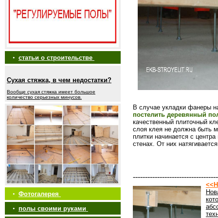
•
статьи о строительстве
Сухая стяжка, в чем недостатки?
Вообще сухая стяжка имеет большое
количество серьезных минусов.
В случае укладки фанеры на
постелить деревянный по
качественный плиточный кл
слоя клея не должна быть 
плитки начинается с центр
стенах. От них натягивается
-----------------------------------
<<Н
Нов
•
Фотогалерея
кот
абс
•
полы своими руками
тех