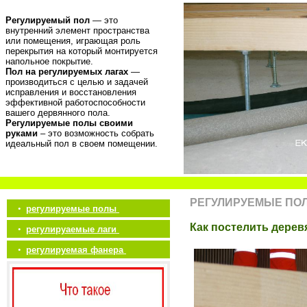
Регулируемый пол
— это
внутренний элемент пространства
или помещения, играющая роль
перекрытия на который монтируется
напольное покрытие.
Пол на регулируемых лагах
—
производиться с целью и задачей
исправления и восстановления
эффективной работоспособности
вашего дервянного пола.
Регулируемые полы своими
руками
– это возможность собрать
идеальный пол в своем помещении.
РЕГУЛИРУЕМЫЕ ПО
•
регулируемые полы
Как постелить дере
•
регулируаемые лаги
•
регулируемая фанера