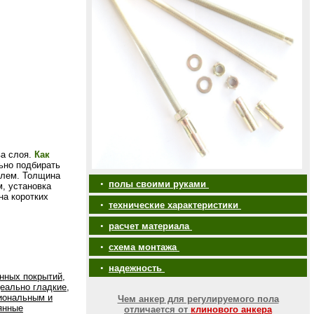
ва слоя.
Как
ьно подбирать
елем. Толщина
•
полы своими руками
, установка
на коротких
•
технические характеристики
•
расчет материала
•
схема монтажа
•
надежность
нных покрытий,
еально гладкие,
иональным и
Чем анкер для регулируемого пола
янные
отличается от
клинового анкера