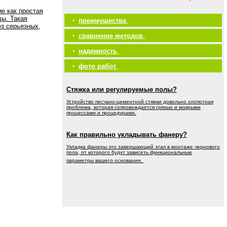
е как простая
ды. Такая
•
преимущества
ез серьезных,
•
сравнение методов
•
надежность
•
фото работ
Стяжка или регулируемые полы?
Устройство песчано-цементной стяжки довольно хлопотная
проблема, которая сопровождается грязью и мокрыми
процессами и процедурами.
Как правильно укладывать фанеру?
Укладка фанеры это завершающий этап в монтаже чернового
пола, от которого будут зависеть функциональные
параметры вашего основания.