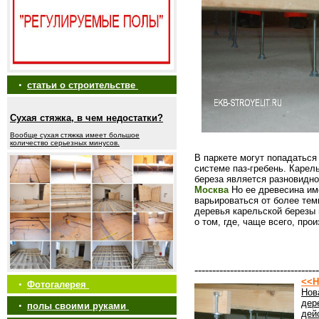
•
статьи о строительстве
Сухая стяжка, в чем недостатки?
Вообще сухая стяжка имеет большое
количество серьезных минусов.
В паркете могут попадаться
системе паз-гребень. Карел
береза является разновидн
Москва
Но ее древесина им
варьироваться от более тем
деревья карельской березы 
о том, где, чаще всего, прои
-----------------------------------
<<Н
•
Фотогалерея
Нов
дер
•
полы своими руками
дей