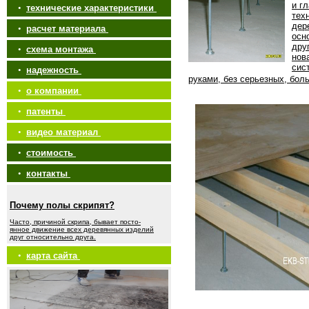
и г
•
технические характеристики
тех
дер
•
расчет материала
осн
дру
•
схема монтажа
нов
сис
•
надежность
руками, без серьезных, бол
•
о компании
•
патенты
•
видео материал
•
стоимость
•
контакты
Почему полы скрипят?
Часто, причиной скрипа, бывает посто-
янное движение всех деревянных изделий
друг относительно друга.
•
карта сайта