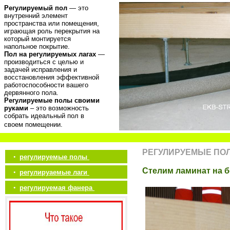
Регулируемый пол
— это
внутренний элемент
пространства или помещения,
играющая роль перекрытия на
который монтируется
напольное покрытие.
Пол на регулируемых лагах
—
производиться с целью и
задачей исправления и
восстановления эффективной
работоспособности вашего
дервянного пола.
Регулируемые полы своими
руками
– это возможность
собрать идеальный пол в
своем помещении.
РЕГУЛИРУЕМЫЕ ПО
•
регулируемые полы
Стелим ламинат на 
•
регулируаемые лаги
•
регулируемая фанера