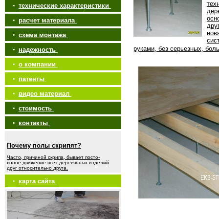
тех
•
технические характеристики
дер
осн
•
расчет материала
дру
нов
•
схема монтажа
сис
руками, без серьезных, бол
•
надежность
•
о компании
•
патенты
•
видео материал
•
стоимость
•
контакты
Почему полы скрипят?
Часто, причиной скрипа, бывает посто-
янное движение всех деревянных изделий
друг относительно друга.
•
карта сайта