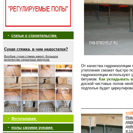
•
статьи о строительстве
Сухая стяжка, в чем недостатки?
Вообще сухая стяжка имеет большое
количество серьезных минусов.
От качества гидроизоляции 
утепления сможет быстро по
гидроизоляции используют 
битумом.
Как укладывать 
доской чистовых полов необ
подполье будет циркулирова
-----------------------------------
<<Н
Нов
•
Фотогалерея
дер
дей
•
полы своими руками
и г