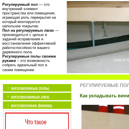
Регулируемый пол
— это
внутренний элемент
пространства или помещения,
играющая роль перекрытия на
который монтируется
напольное покрытие.
Пол на регулируемых лагах
—
производиться с целью и
задачей исправления и
восстановления эффективной
работоспособности вашего
дервянного пола.
Регулируемые полы своими
руками
– это возможность
собрать идеальный пол в
своем помещении.
РЕГУЛИРУЕМЫЕ ПО
•
регулируемые полы
Как укладывать вин
•
регулируаемые лаги
•
регулируемая фанера