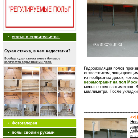
•
статьи о строительстве
Сухая стяжка, в чем недостатки?
Вообще сухая стяжка имеет большое
количество серьезных минусов.
Гидроизоляция полов произ
антисептиком, защищающим 
из необрезных досок, котор
керамогранит на пол Моск
меньше трех сантиметров. В
миллиметра. После укладки
-----------------------------------
<<Н
Нов
•
Фотогалерея
дер
дей
•
полы своими руками
и г