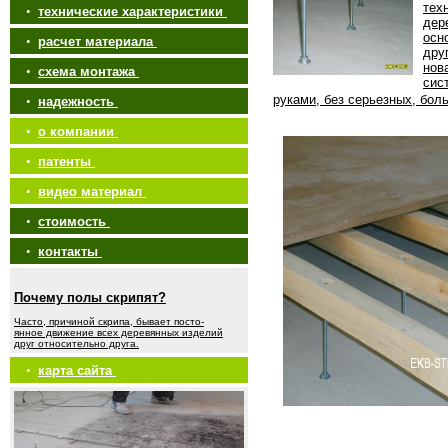
тех
•
технические характеристики
дер
осн
•
расчет материала
дру
нов
•
схема монтажа
сис
руками, без серьезных, бол
•
надежность
•
о компании
•
патенты
•
видео материал
•
стоимость
•
контакты
Почему полы скрипят?
Часто, причиной скрипа, бывает посто-
янное движение всех деревянных изделий
друг относительно друга.
•
карта сайта