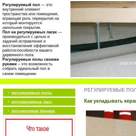
Регулируемый пол
— это
внутренний элемент
пространства или помещения,
играющая роль перекрытия на
который монтируется
напольное покрытие.
Пол на регулируемых лагах
—
производиться с целью и
задачей исправления и
восстановления эффективной
работоспособности вашего
дервянного пола.
Регулируемые полы своими
руками
– это возможность
собрать идеальный пол в
своем помещении.
РЕГУЛИРУЕМЫЕ ПО
•
регулируемые полы
Как укладывать кера
•
регулируаемые лаги
•
регулируемая фанера