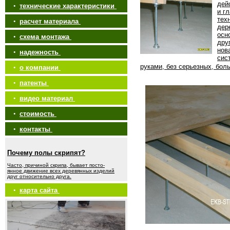
дей
•
технические характеристики
и г
тех
•
расчет материала
дер
осн
•
схема монтажа
дру
нов
•
надежность
сис
руками, без серьезных, бол
•
о компании
•
патенты
•
видео материал
•
стоимость
•
контакты
Почему полы скрипят?
Часто, причиной скрипа, бывает посто-
янное движение всех деревянных изделий
друг относительно друга.
•
карта сайта