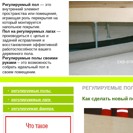
Регулируемый пол
— это
внутренний элемент
пространства или помещения,
играющая роль перекрытия на
который монтируется
напольное покрытие.
Пол на регулируемых лагах
—
производиться с целью и
задачей исправления и
восстановления эффективной
работоспособности вашего
дервянного пола.
Регулируемые полы своими
руками
– это возможность
собрать идеальный пол в
своем помещении.
РЕГУЛИРУЕМЫЕ ПО
•
регулируемые полы
Как сделать новый п
•
регулируаемые лаги
•
регулируемая фанера