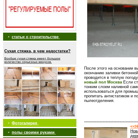
•
статьи о строительстве
Сухая стяжка, в чем недостатки?
Вообще сухая стяжка имеет большое
количество серьезных минусов.
После этого на основании 
окончанию заливки бетонно
проводится в теплую погоду
новый пол Москва
Если ст
тонким слоем наливной сам
использоваться для промыш
пропитать антистатиком и п
пылеотделения.
-----------------------------------
•
Фотогалерея
<<Н
Нов
•
полы своими руками
дер