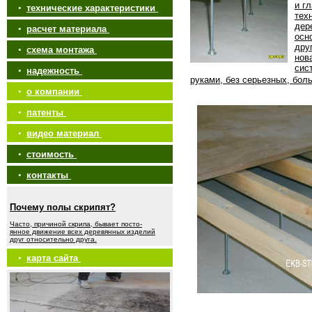
и г
•
технические характеристики
тех
дер
•
расчет материала
осн
дру
•
схема монтажа
нов
сис
•
надежность
руками, без серьезных, бол
•
о компании
•
патенты
•
видео материал
•
стоимость
•
контакты
Почему полы скрипят?
Часто, причиной скрипа, бывает посто-
янное движение всех деревянных изделий
друг относительно друга.
•
карта сайта