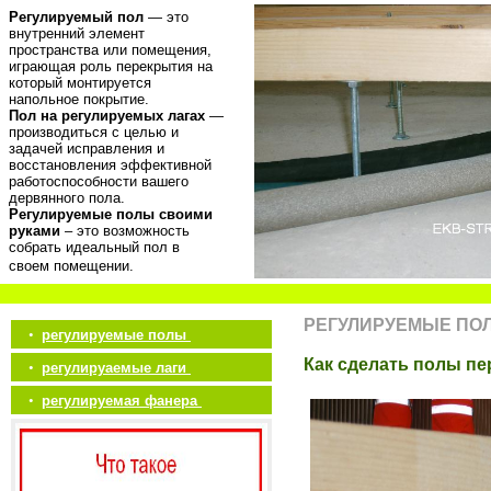
Регулируемый пол
— это
внутренний элемент
пространства или помещения,
играющая роль перекрытия на
который монтируется
напольное покрытие.
Пол на регулируемых лагах
—
производиться с целью и
задачей исправления и
восстановления эффективной
работоспособности вашего
дервянного пола.
Регулируемые полы своими
руками
– это возможность
собрать идеальный пол в
своем помещении.
РЕГУЛИРУЕМЫЕ ПО
•
регулируемые полы
Как сделать полы пе
•
регулируаемые лаги
•
регулируемая фанера