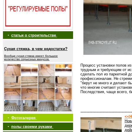
•
статьи о строительстве
Сухая стяжка, в чем недостатки?
Вообще сухая стяжка имеет большое
количество серьезных минусов.
Процесс установки полов из
трудным и требующим от ис
сделать пол из паркетной 
профессионалам. Не стреми
"берут не много и делают б
что многие считают установ
Последствия, чаще всего, 
-----------------------------------
<<Н
•
Фотогалерея
Нов
дер
•
полы своими руками
дей