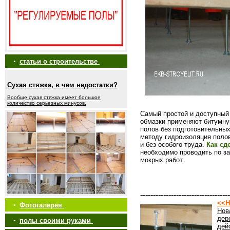
•
статьи о строительстве
Сухая стяжка, в чем недостатки?
Вообще сухая стяжка имеет большое
количество серьезных минусов.
Самый простой и доступный 
обмазки применяют битумную
полов без подготовительных
методу гидроизоляция полов
и без особого труда.
Как сд
необходимо проводить по за
мокрых работ.
-----------------------------------
<<Н
•
Фотогалерея
Нов
дер
•
полы своими руками
дей