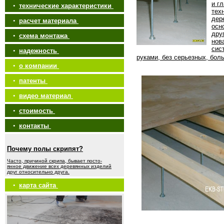
и г
•
технические характеристики
тех
дер
•
расчет материала
осн
дру
•
схема монтажа
нов
сис
•
надежность
руками, без серьезных, бол
•
о компании
•
патенты
•
видео материал
•
стоимость
•
контакты
Почему полы скрипят?
Часто, причиной скрипа, бывает посто-
янное движение всех деревянных изделий
друг относительно друга.
•
карта сайта