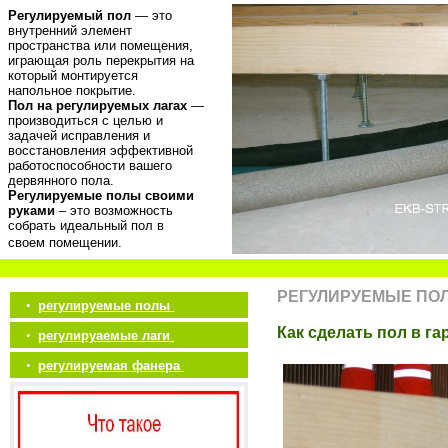
Регулируемый пол
— это
внутренний элемент
пространства или помещения,
играющая роль перекрытия на
который монтируется
напольное покрытие.
Пол на регулируемых лагах
—
производиться с целью и
задачей исправления и
восстановления эффективной
работоспособности вашего
дервянного пола.
Регулируемые полы своими
руками
– это возможность
собрать идеальный пол в
своем помещении.
РЕГУЛИРУЕМЫЕ ПО
•
регулируемые полы
Как сделать пол в г
•
регулируаемые лаги
•
регулируемая фанера