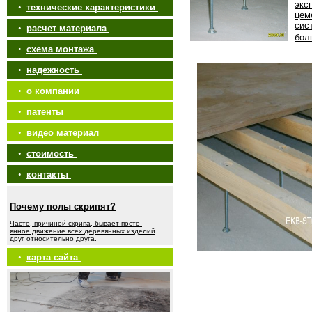
экс
•
технические характеристики
цем
сис
•
расчет материала
бол
•
схема монтажа
•
надежность
•
о компании
•
патенты
•
видео материал
•
стоимость
•
контакты
Почему полы скрипят?
Часто, причиной скрипа, бывает посто-
янное движение всех деревянных изделий
друг относительно друга.
•
карта сайта