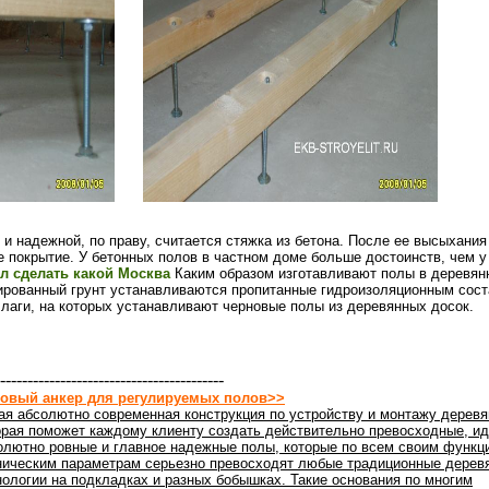
 и надежной, по праву, считается стяжка из бетона. После ее высыхани
 покрытие. У бетонных полов в частном доме больше достоинств, чем у
л сделать какой Москва
Каким образом изготавливают полы в деревян
ированный грунт устанавливаются пропитанные гидроизоляционным сост
лаги, на которых устанавливают черновые полы из деревянных досок.
-----------------------------------------
овый анкер для регулируемых полов>>
ая абсолютно современная конструкция по устройству и монтажу деревя
орая поможет каждому клиенту создать действительно превосходные, ид
олютно ровные и главное надежные полы, которые по всем своим функц
ническим параметрам серьезно превосходят любые традиционные дерев
нологии на подкладках и разных бобышках. Такие основания по многим