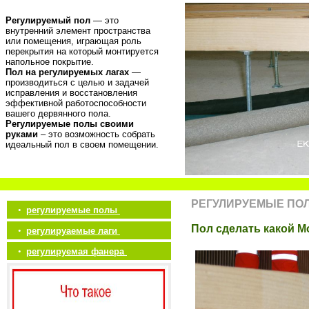
Регулируемый пол
— это
внутренний элемент пространства
или помещения, играющая роль
перекрытия на который монтируется
напольное покрытие.
Пол на регулируемых лагах
—
производиться с целью и задачей
исправления и восстановления
эффективной работоспособности
вашего дервянного пола.
Регулируемые полы своими
руками
– это возможность собрать
идеальный пол в своем помещении.
РЕГУЛИРУЕМЫЕ ПО
•
регулируемые полы
Пол сделать какой М
•
регулируаемые лаги
•
регулируемая фанера