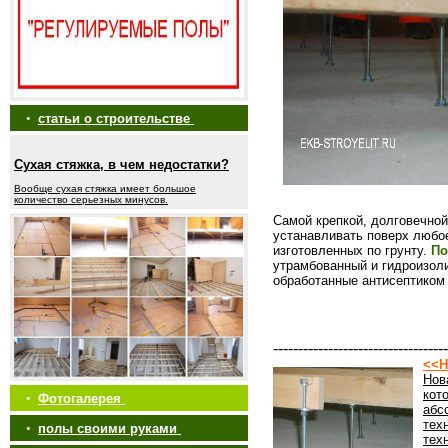
•
статьи о строительстве
Сухая стяжка, в чем недостатки?
Вообще сухая стяжка имеет большое
количество серьезных минусов.
Самой крепкой, долговечной
устанавливать поверх любое
изготовленных по грунту.
По
утрамбованный и гидроизол
обработанные антисептиком 
-----------------------------------
<<Н
Нов
кот
•
Фотогалерея
абс
тех
•
полы своими руками
тех