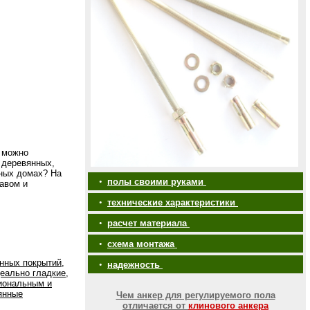
я можно
 деревянных,
ных домах? На
•
полы своими руками
авом и
•
технические характеристики
•
расчет материала
•
схема монтажа
нных покрытий,
•
надежность
еально гладкие,
иональным и
янные
Чем анкер для регулируемого пола
отличается от
клинового анкера