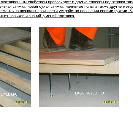
плуатационным свойствам превосходят и другие способы подготовки таки
ентная стяжка, новая сухая стяжка, наливные полы и также другие мето
тема точно позволит произвести устройство основания своими руками, б
ьших навыков и знаний, умений плотника.