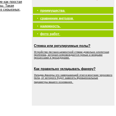
е как простая
ды. Такая
ез серьезных,
•
преимущества
•
сравнение методов
•
надежность
•
фото работ
Стяжка или регулируемые полы?
Устройство песчано-цементной стяжки довольно хлопотная
проблема, которая сопровождается грязью и мокрыми
процессами и процедурами.
Как правильно укладывать фанеру?
Укладка фанеры это завершающий этап в монтаже чернового
пола, от которого будут зависеть функциональные
параметры вашего основания.